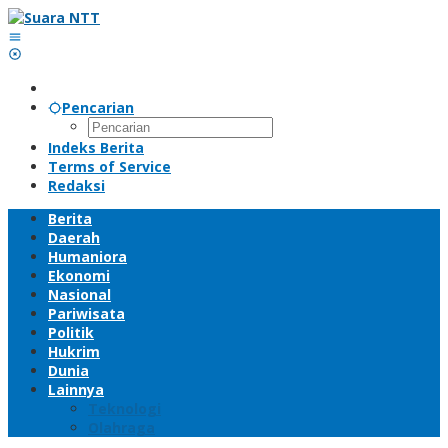
Lewati
ke
konten
Pencarian
Indeks Berita
Terms of Service
Redaksi
Berita
Daerah
Humaniora
Ekonomi
Nasional
Pariwisata
Politik
Hukrim
Dunia
Lainnya
Teknologi
Olahraga