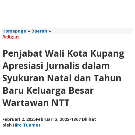
Penjabat
Homepage
»
Daerah
»
Wali
Religius
Kota
Kupang
Penjabat Wali Kota Kupang
Apresiasi
Jurnalis
Apresiasi Jurnalis dalam
dalam
Syukuran
Syukuran Natal dan Tahun
Natal
dan
Baru Keluarga Besar
Tahun
Baru
Wartawan NTT
Keluarga
Besar
Wartawan
NTT
oleh
Februari 2, 2025
Februari 2, 2025
-
1367 Dilihat
Hiro
oleh
Hiro Tuames
Tuames