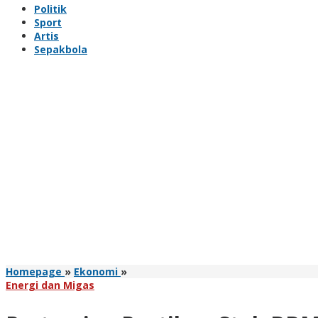
Politik
Sport
Artis
Sepakbola
Pertamina
Homepage
»
Ekonomi
»
Pastikan
Energi dan Migas
Stok
BBM