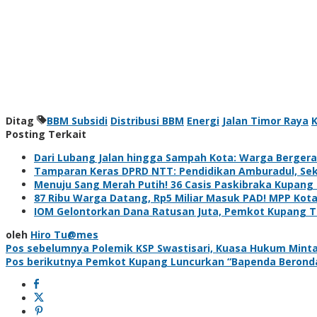
Ditag
BBM Subsidi
Distribusi BBM
Energi
Jalan Timor Raya
Posting Terkait
Dari Lubang Jalan hingga Sampah Kota: Warga Bergera
Tamparan Keras DPRD NTT: Pendidikan Amburadul, Sek
Menuju Sang Merah Putih! 36 Casis Paskibraka Kupang 
87 Ribu Warga Datang, Rp5 Miliar Masuk PAD! MPP Kot
IOM Gelontorkan Dana Ratusan Juta, Pemkot Kupang 
oleh
Hiro Tu@mes
Navigasi
Pos sebelumnya
Polemik KSP Swastisari, Kuasa Hukum Minta 
Pos berikutnya
Pemkot Kupang Luncurkan “Bapenda Beronda
pos