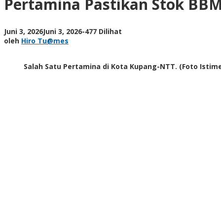
Pertamina Pastikan Stok BBM 
Subsidi
di
Kupang
oleh
Juni 3, 2026
Juni 3, 2026
-
477 Dilihat
Aman,
Hiro
oleh
Hiro Tu@mes
Distribusi
Tu@mes
Dijaga
Tepat
Salah Satu Pertamina di Kota Kupang-NTT. (Foto Istim
Sasaran