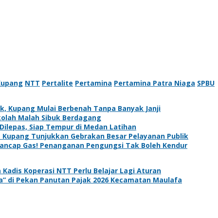
Kupang
NTT
Pertalite
Pertamina
Pertamina Patra Niaga
SPBU
k, Kupang Mulai Berbenah Tanpa Banyak Janji
olah Malah Sibuk Berdagang
Dilepas, Siap Tempur di Medan Latihan
a Kupang Tunjukkan Gebrakan Besar Pelayanan Publik
Tancap Gas! Penanganan Pengungsi Tak Boleh Kendur
Kadis Koperasi NTT Perlu Belajar Lagi Aturan
” di Pekan Panutan Pajak 2026 Kecamatan Maulafa