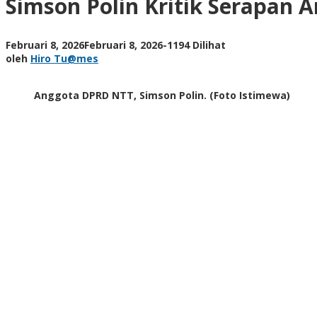
Simson Polin Kritik Serapan
Anggaran
DLHK
NTT,
oleh
Februari 8, 2026
Februari 8, 2026
-
1194 Dilihat
Jangan
Hiro
oleh
Hiro Tu@mes
Hanya
Tu@mes
“Asal
Bapak
Anggota DPRD NTT, Simson Polin. (Foto Istimewa)
Senang”