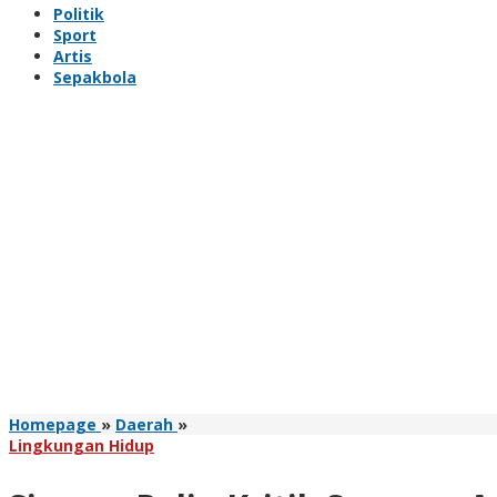
Politik
Sport
Artis
Sepakbola
Simson
Homepage
»
Daerah
»
Polin
Lingkungan Hidup
Kritik
Serapan