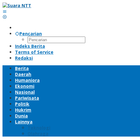
Lewati
ke
konten
Pencarian
Indeks Berita
Terms of Service
Redaksi
Berita
Daerah
Humaniora
Ekonomi
Nasional
Pariwisata
Politik
Hukrim
Dunia
Lainnya
Teknologi
Olahraga