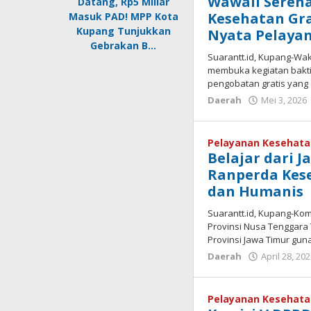
Wawali Serena
Datang, Rp5 Miliar
Kesehatan Gra
Masuk PAD! MPP Kota
Kupang Tunjukkan
Nyata Pelaya
Gebrakan B…
Suarantt.id, Kupang-Waki
membuka kegiatan bakti
pengobatan gratis yang 
Daerah
Mei 3, 2026
Pelayanan Kesehat
Belajar dari 
Ranperda Kese
dan Humanis
Suarantt.id, Kupang-Ko
Provinsi Nusa Tenggara 
Provinsi Jawa Timur gun
Daerah
April 28, 20
Pelayanan Kesehat