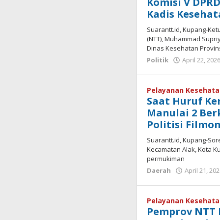
Komisi V DPRD
Kadis Kesehat
Suarantt.id, Kupang-Ket
(NTT), Muhammad Supriy
Dinas Kesehatan Provins
Politik
April 22, 202
Pelayanan Kesehat
Saat Huruf Ke
Manulai 2 Ber
Politisi Filmo
Suarantt.id, Kupang-Sore
Kecamatan Alak, Kota K
permukiman
Daerah
April 21, 20
Pelayanan Kesehat
Pemprov NTT 