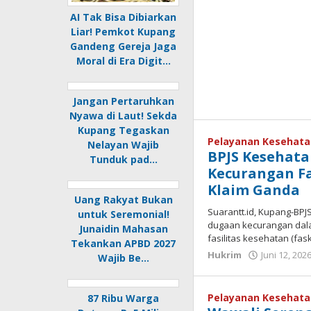
AI Tak Bisa Dibiarkan
Liar! Pemkot Kupang
Gandeng Gereja Jaga
Moral di Era Digit…
Jangan Pertaruhkan
Nyawa di Laut! Sekda
Kupang Tegaskan
Pelayanan Kesehat
Nelayan Wajib
BPJS Kesehat
Tunduk pad…
Kecurangan Fa
Klaim Ganda
Uang Rakyat Bukan
Suarantt.id, Kupang-B
untuk Seremonial!
dugaan kecurangan dal
Junaidin Mahasan
fasilitas kesehatan (f
Tekankan APBD 2027
Hukrim
Juni 12, 202
Wajib Be…
Pelayanan Kesehat
87 Ribu Warga