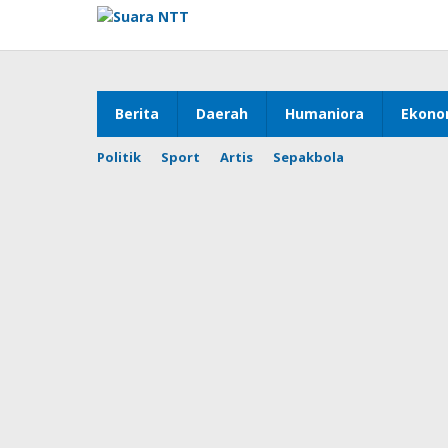
Lewati
ke
konten
Berita
Daerah
Humaniora
Ekono
Politik
Sport
Artis
Sepakbola