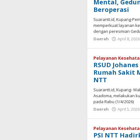
Mental, Gedun
Beroperasi
Suarantt.id, Kupang-Pem
memperkuat layanan kes
dengan peresmian Gedu
Daerah
April 8, 2026
Pelayanan Kesehat
RSUD Johanes 
Rumah Sakit M
NTT
Suarantt.id, Kupang- Wa
Asadoma, melakukan kun
pada Rabu (1/4/2026)
Daerah
April 5, 2026
Pelayanan Kesehat
PSI NTT Hadir