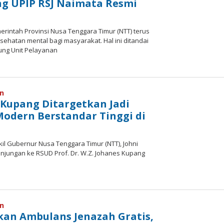
g UPIP RSJ Naimata Resmi
erintah Provinsi Nusa Tenggara Timur (NTT) terus
ehatan mental bagi masyarakat. Hal ini ditandai
ng Unit Pelayanan
oleh
Hiro
Tu@mes
an
Kupang Ditargetkan Jadi
odern Berstandar Tinggi di
kil Gubernur Nusa Tenggara Timur (NTT), Johni
jungan ke RSUD Prof. Dr. W.Z. Johanes Kupang
oleh
Hiro
Tu@mes
an
kan Ambulans Jenazah Gratis,