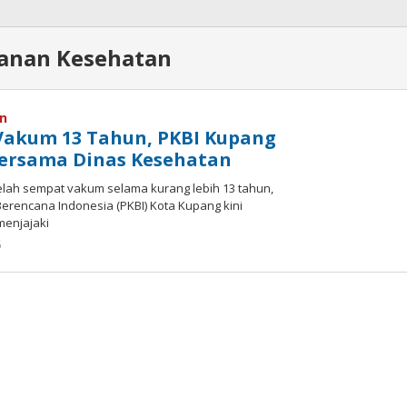
anan Kesehatan
an
Vakum 13 Tahun, PKBI Kupang
Bersama Dinas Kesehatan
elah sempat vakum selama kurang lebih 13 tahun,
erencana Indonesia (PKBI) Kota Kupang kini
menjajaki
oleh
6
Hiro
Tu@mes