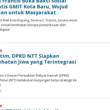
 Francis Buka Bakti Sosial
tis GMIT Kota Baru, Wujud
nan untuk Masyarakat
l Wali Kota Kupang, Serena C. Francis, secara resmi
 sosial kesehatan berupa pemeriksaan dan
digelar
oleh
Hiro
Tu@mes
an
Jatim, DPRD NTT Siapkan
hatan Jiwa yang Terintegrasi
misi V Dewan Perwakilan Rakyat Daerah (DPRD)
Timur (NTT) melakukan kunjungan kerja strategis ke
a
oleh
26
Hiro
Tu@mes
an