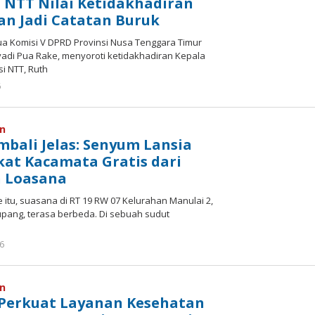
 NTT Nilai Ketidakhadiran
an Jadi Catatan Buruk
ua Komisi V DPRD Provinsi Nusa Tenggara Timur
adi Pua Rake, menyoroti ketidakhadiran Kepala
i NTT, Ruth
oleh
6
Hiro
Tu@mes
an
mbali Jelas: Senyum Lansia
kat Kacamata Gratis dari
n Loasana
 itu, suasana di RT 19 RW 07 Kelurahan Manulai 2,
upang, terasa berbeda. Di sebuah sudut
oleh
26
Hiro
Tu@mes
an
Perkuat Layanan Kesehatan