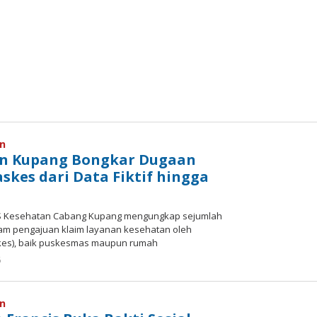
an
an Kupang Bongkar Dugaan
skes dari Data Fiktif hingga
PJS Kesehatan Cabang Kupang mengungkap sejumlah
am pengajuan klaim layanan kesehatan oleh
askes), baik puskesmas maupun rumah
oleh
6
Hiro
Tu@mes
an