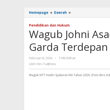
Wagub
Homepage
»
Daerah
»
Johni
Asadoma
Pendidikan dan Hukum
Ajak
Wagub Johni Asa
Advokat
Jadi
Garda Terdepan
Garda
Terdepan
Pembela
oleh
Februari 8, 2026
-
1196 Dilihat
Hak
Hiro
Rakyat
oleh
Hiro Tu@mes
Tu@mes
Wagub NTT Hadiri Syukuran KIA Tahun 2026. (Foto Biro A