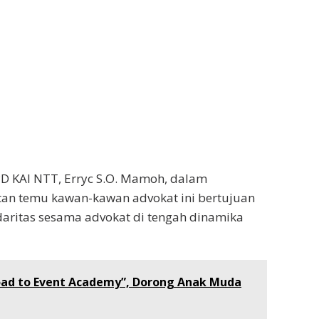
PD KAI NTT, Erryc S.O. Mamoh, dalam
an temu kawan-kawan advokat ini bertujuan
aritas sesama advokat di tengah dinamika
ad to Event Academy”, Dorong Anak Muda