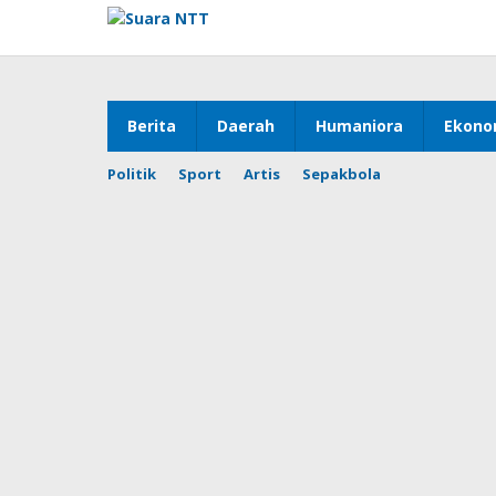
Lewati
ke
konten
Berita
Daerah
Humaniora
Ekono
Politik
Sport
Artis
Sepakbola