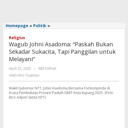
Wagub
Homepage
»
Politik
»
Johni
Asadoma:
Religius
Wagub Johni Asadoma: “Paskah Bukan
“Paskah
Bukan
Sekadar Sukacita, Tapi Panggilan untuk
Sekadar
Melayani”
Sukacita,
Tapi
oleh
April 23, 2025
-
683 Dilihat
Hiro
Panggilan
oleh
Hiro Tuames
Tuames
untuk
Melayani”
Wakil Gubernur NTT, Johni Asadoma Bersama Forkompinda di
Acara Pembukaan Prosesi Paskah GMIT Kota Kupang 2025. (Foto
Biro Adpim Setda NTT)