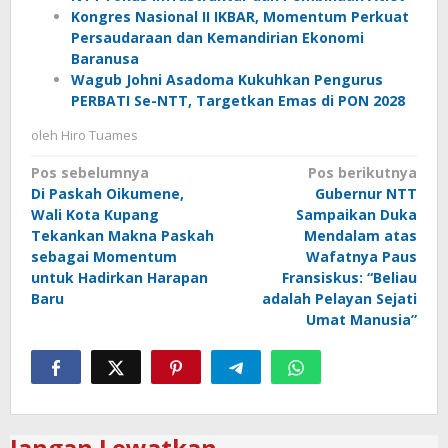
Kongres Nasional II IKBAR, Momentum Perkuat
Persaudaraan dan Kemandirian Ekonomi
Baranusa
Wagub Johni Asadoma Kukuhkan Pengurus
PERBATI Se-NTT, Targetkan Emas di PON 2028
oleh
Hiro Tuames
Navigasi
Pos sebelumnya
Pos berikutnya
Di Paskah Oikumene,
Gubernur NTT
pos
Wali Kota Kupang
Sampaikan Duka
Tekankan Makna Paskah
Mendalam atas
sebagai Momentum
Wafatnya Paus
untuk Hadirkan Harapan
Fransiskus: “Beliau
Baru
adalah Pelayan Sejati
Umat Manusia”
Jangan Lewatkan