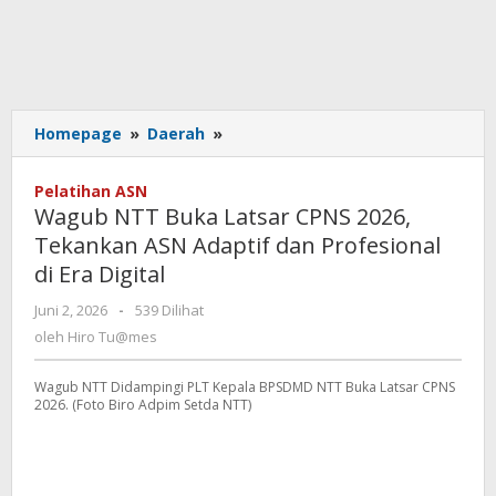
Wagub
Homepage
»
Daerah
»
NTT
Buka
Pelatihan ASN
Latsar
Wagub NTT Buka Latsar CPNS 2026,
CPNS
Tekankan ASN Adaptif dan Profesional
2026,
di Era Digital
Tekankan
ASN
oleh
Juni 2, 2026
-
539 Dilihat
Adaptif
Hiro
oleh
Hiro Tu@mes
dan
Tu@mes
Profesional
di
Wagub NTT Didampingi PLT Kepala BPSDMD NTT Buka Latsar CPNS
2026. (Foto Biro Adpim Setda NTT)
Era
Digital