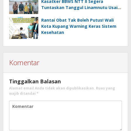
Kasatker BBWS NTT II Segera
Tuntaskan Tanggul Linamnutu Usai
Dihantam Banjir
Rantai Obat Tak Boleh Putus! Wali
Kota Kupang Warning Keras Sistem
Kesehatan
Komentar
Tinggalkan Balasan
Alamat email Anda tidak akan dipublikasikan.
Ruas yang
wajib ditandai
*