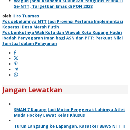
Wagub Johni Asadoma Kukuhkan Pengurus PERBATI
Se-NTT, Targetkan Emas di PON 2028
oleh
Hiro Tuames
Navigasi
Pos sebelumnya
NTT Jadi Provinsi Pertama Implementasi
Koperasi Desa Merah Putih
pos
Pos berikutnya
Wali Kota dan Wawali Kota Kupang Hadiri
Ibadah Penyegaran Iman bagi ASN dan PTT: Perkuat Nilai
Spiritual dalam Pelayanan
Jangan Lewatkan
SMAN 7 Kupang Jadi Motor Penggerak Lahirnya Atlet
Muda Hockey Lewat Kelas Khusus
Turun Langsung ke Lapangan, Kasatker BBWS NTT II