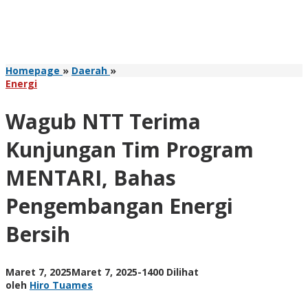
Wagub
Homepage
»
Daerah
»
NTT
Energi
Terima
Kunjungan
Wagub NTT Terima
Tim
Program
Kunjungan Tim Program
MENTARI,
Bahas
MENTARI, Bahas
Pengembangan
Energi
Pengembangan Energi
Bersih
Bersih
oleh
Maret 7, 2025
Maret 7, 2025
-
1400 Dilihat
Hiro
oleh
Hiro Tuames
Tuames