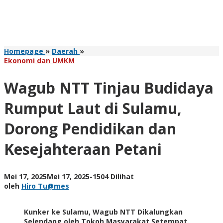
Wagub
Homepage
»
Daerah
»
NTT
Ekonomi dan UMKM
Tinjau
Budidaya
Wagub NTT Tinjau Budidaya
Rumput
Laut
Rumput Laut di Sulamu,
di
Sulamu,
Dorong Pendidikan dan
Dorong
Pendidikan
Kesejahteraan Petani
dan
Kesejahteraan
Petani
oleh
Mei 17, 2025
Mei 17, 2025
-
1504 Dilihat
Hiro
oleh
Hiro Tu@mes
Tu@mes
Kunker ke Sulamu, Wagub NTT Dikalungkan
Selendang oleh Tokoh Masyarakat Setempat.