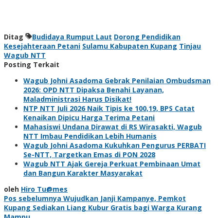
Ditag
Budidaya Rumput Laut
Dorong Pendidikan
Kesejahteraan Petani
Sulamu Kabupaten Kupang
Tinjau
Wagub NTT
Posting Terkait
Wagub Johni Asadoma Gebrak Penilaian Ombudsman
2026: OPD NTT Dipaksa Benahi Layanan,
Maladministrasi Harus Disikat!
NTP NTT Juli 2026 Naik Tipis ke 100,19, BPS Catat
Kenaikan Dipicu Harga Terima Petani
Mahasiswi Undana Dirawat di RS Wirasakti, Wagub
NTT Imbau Pendidikan Lebih Humanis
Wagub Johni Asadoma Kukuhkan Pengurus PERBATI
Se-NTT, Targetkan Emas di PON 2028
Wagub NTT Ajak Gereja Perkuat Pembinaan Umat
dan Bangun Karakter Masyarakat
oleh
Hiro Tu@mes
Navigasi
Pos sebelumnya
Wujudkan Janji Kampanye, Pemkot
Kupang Sediakan Liang Kubur Gratis bagi Warga Kurang
Mampu