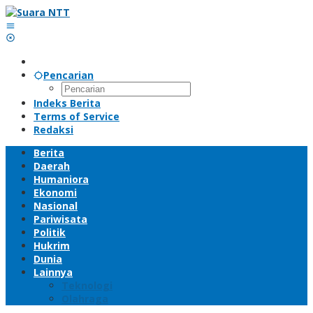
Lewati
ke
konten
Pencarian
Indeks Berita
Terms of Service
Redaksi
Berita
Daerah
Humaniora
Ekonomi
Nasional
Pariwisata
Politik
Hukrim
Dunia
Lainnya
Teknologi
Olahraga