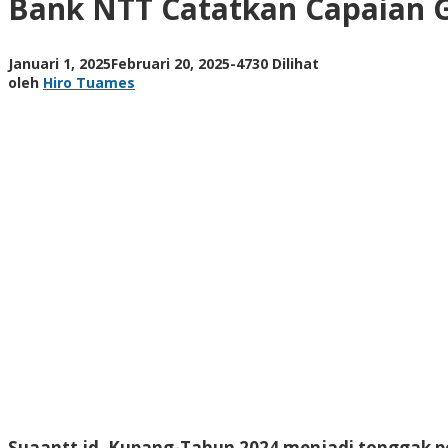
Bank NTT Catatkan Capaian G
Gemilang
di
Tahun
oleh
Januari 1, 2025
Februari 20, 2025
-
4730 Dilihat
2024,
Hiro
oleh
Hiro Tuames
Optimis
Tuames
Sambut
2025
Suaantt.id, Kupang-Tahun 2024 menjadi tonggak p