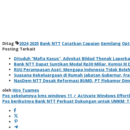
Ditag
2024
2025
Bank NTT
Catatkan Capaian
Gemilang
Opt
Posting Terkait
Dituduh “Mafia Kasus”, Advokat Bildad Thonak Laporkan
Bank NTT Dapat Suntikan Modal Rp30 Miliar, Komisi III 
RUU Perampasan Aset: Mengapa Indonesia Tidak Bole
Suasana Kekeluargaan di Rumah Jabatan Gubernur, Fra
NasDem NTT Desak Reformasi BUMD, PT Flobamor Dimin
oleh
Hiro Tuames
Navigasi
Pos sebelumnya
kms windows 11 ✓ Activate Windows Effortl
Pos berikutnya
Bank NTT Perkuat Dukungan untuk UMKM: Targ
pos