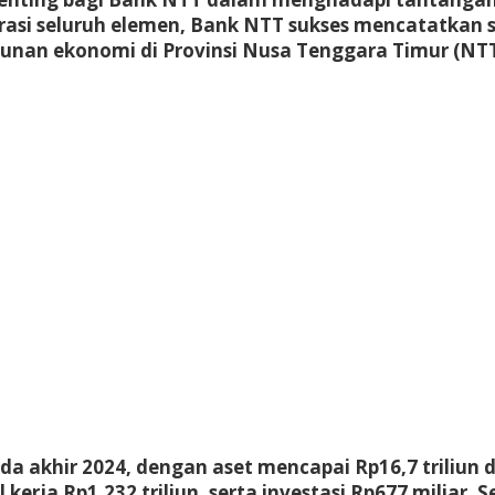
borasi seluruh elemen, Bank NTT sukses mencatatkan
nan ekonomi di Provinsi Nusa Tenggara Timur (NTT
akhir 2024, dengan aset mencapai Rp16,7 triliun dan
 kerja Rp1,232 triliun, serta investasi Rp677 miliar