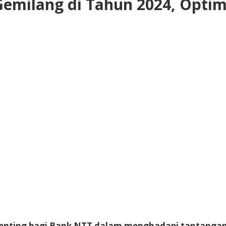
emilang di Tahun 2024, Optim
enting bagi Bank NTT dalam menghadapi tantangan d