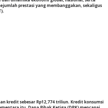
 sejumlah prestasi yang membanggakan, sekaligus
).
 kredit sebesar Rp12,774 triliun. Kredit konsumsi
. Sementara itu, Dana Pihak Ketiga (DPK) mencapai