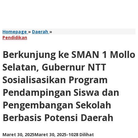
Berkunjung
Homepage
»
Daerah
»
ke
Pendidikan
SMAN
1
Berkunjung ke SMAN 1 Mollo
Mollo
Selatan,
Selatan, Gubernur NTT
Gubernur
NTT
Sosialisasikan Program
Sosialisasikan
Program
Pendampingan Siswa dan
Pendampingan
Siswa
Pengembangan Sekolah
dan
Pengembangan
Sekolah
Berbasis Potensi Daerah
Berbasis
Potensi
Daerah
oleh
Maret 30, 2025
Maret 30, 2025
-
1028 Dilihat