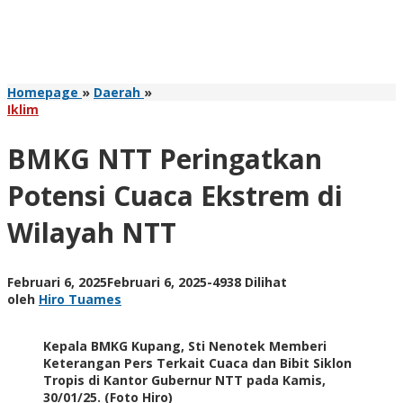
BMKG
Homepage
»
Daerah
»
NTT
Iklim
Peringatkan
Potensi
BMKG NTT Peringatkan
Cuaca
Ekstrem
Potensi Cuaca Ekstrem di
di
Wilayah
Wilayah NTT
NTT
oleh
Februari 6, 2025
Februari 6, 2025
-
4938 Dilihat
Hiro
oleh
Hiro Tuames
Tuames
Kepala BMKG Kupang, Sti Nenotek Memberi
Keterangan Pers Terkait Cuaca dan Bibit Siklon
Tropis di Kantor Gubernur NTT pada Kamis,
30/01/25. (Foto Hiro)