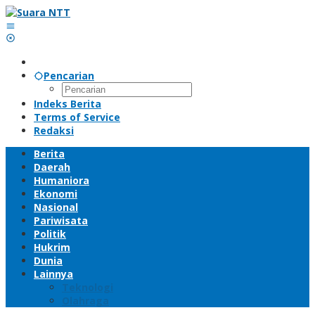
Lewati
ke
konten
Pencarian
Indeks Berita
Terms of Service
Redaksi
Berita
Daerah
Humaniora
Ekonomi
Nasional
Pariwisata
Politik
Hukrim
Dunia
Lainnya
Teknologi
Olahraga