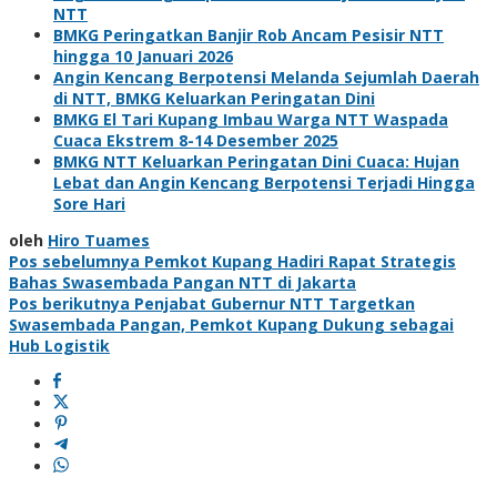
NTT
BMKG Peringatkan Banjir Rob Ancam Pesisir NTT
hingga 10 Januari 2026
Angin Kencang Berpotensi Melanda Sejumlah Daerah
di NTT, BMKG Keluarkan Peringatan Dini
BMKG El Tari Kupang Imbau Warga NTT Waspada
Cuaca Ekstrem 8-14 Desember 2025
BMKG NTT Keluarkan Peringatan Dini Cuaca: Hujan
Lebat dan Angin Kencang Berpotensi Terjadi Hingga
Sore Hari
oleh
Hiro Tuames
Navigasi
Pos sebelumnya
Pemkot Kupang Hadiri Rapat Strategis
Bahas Swasembada Pangan NTT di Jakarta
pos
Pos berikutnya
Penjabat Gubernur NTT Targetkan
Swasembada Pangan, Pemkot Kupang Dukung sebagai
Hub Logistik