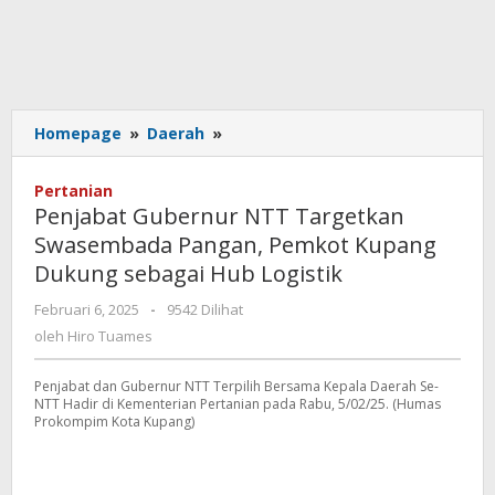
Penjabat
Homepage
»
Daerah
»
Gubernur
NTT
Pertanian
Targetkan
Penjabat Gubernur NTT Targetkan
Swasembada
Swasembada Pangan, Pemkot Kupang
Pangan,
Dukung sebagai Hub Logistik
Pemkot
Kupang
oleh
Februari 6, 2025
-
9542 Dilihat
Dukung
Hiro
oleh
Hiro Tuames
sebagai
Tuames
Hub
Logistik
Penjabat dan Gubernur NTT Terpilih Bersama Kepala Daerah Se-
NTT Hadir di Kementerian Pertanian pada Rabu, 5/02/25. (Humas
Prokompim Kota Kupang)