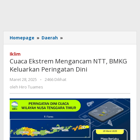
Cuaca
Homepage
»
Daerah
»
Ekstrem
Mengancam
Iklim
NTT,
Cuaca Ekstrem Mengancam NTT, BMKG
BMKG
Keluarkan Peringatan Dini
Keluarkan
Peringatan
oleh
Maret 28, 2025
-
2466 Dilihat
Dini
Hiro
oleh
Hiro Tuames
Tuames