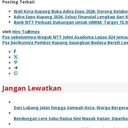
Posting Terkait
Wali Kota Kupang Buka Adira Expo 2026, Dorong Kola
Adira Expo Kupang 2026, Solusi Finansial Lengkap dari
Bank NTT Perkuat Dukungan untuk UMKM: Target 15.000
oleh
Hiro Tu@mes
Navigasi
Pos sebelumnya
Wagub NTT Johni Asadoma Lepas 624 Jemaah
Pos berikutnya
Pemkot Kupang Gaungkan Budaya Bersih Lewa
pos
Jangan Lewatkan
Dari Lubang Jalan hingga Sampah Kota: Warga Bergera
Bendungan Lere Sabu Raijua Kini Masuk Kajian: Diperba