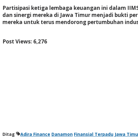
Partisipasi ketiga lembaga keuangan ini dalam II
dan sinergi mereka di Jawa Timur menjadi bukti pe
mereka untuk terus mendorong pertumbuhan industr
Post Views:
6,276
Ditag
Adira Finance
Danamon
Finansial Terpadu
Jawa Timu