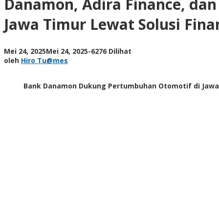
Danamon, Adira Finance, da
MUFG
Perkuat
Jawa Timur Lewat Solusi Fina
Dukungan
untuk
Pertumbuhan
oleh
Mei 24, 2025
Mei 24, 2025
-
6276 Dilihat
Otomotif
Hiro
oleh
Hiro Tu@mes
Jawa
Tu@mes
Timur
Lewat
Bank Danamon Dukung Pertumbuhan Otomotif di Jawa 
Solusi
Finansial
Terpadu