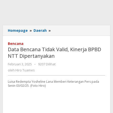
Data
Homepage
»
Daerah
»
Bencana
Tidak
Bencana
Valid,
Data Bencana Tidak Valid, Kinerja BPBD
Kinerja
NTT Dipertanyakan
BPBD
NTT
oleh
Februari 3, 2025
-
9207 Dilihat
Dipertanyakan
Hiro
oleh
Hiro Tuames
Tuames
Luisa Redempta Yosheline Lana Memberi Keterangan Pers pada
Senin 03/02/25. (Foto Hiro)