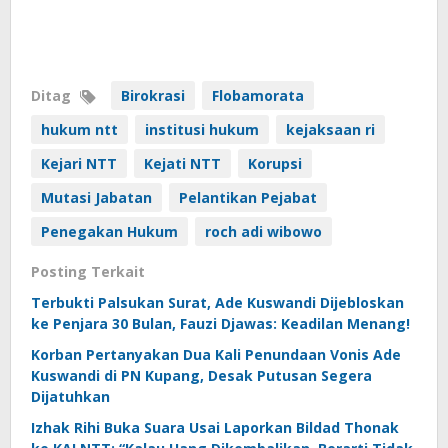
Ditag
Birokrasi
Flobamorata
hukum ntt
institusi hukum
kejaksaan ri
Kejari NTT
Kejati NTT
Korupsi
Mutasi Jabatan
Pelantikan Pejabat
Penegakan Hukum
roch adi wibowo
Posting Terkait
Terbukti Palsukan Surat, Ade Kuswandi Dijebloskan
ke Penjara 30 Bulan, Fauzi Djawas: Keadilan Menang!
Korban Pertanyakan Dua Kali Penundaan Vonis Ade
Kuswandi di PN Kupang, Desak Putusan Segera
Dijatuhkan
Izhak Rihi Buka Suara Usai Laporkan Bildad Thonak