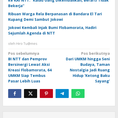
ke KAI NTT: “Kalau Uang Dikembalikan, Berarti Tidak
Bekerja”
Ribuan Warga Rela Berpanasan di Bandara El Tari
Kupang Demi Sambut Jokowi
Jokowi Kembali Injak Bumi Flobamorata, Hadiri
Sejumlah Agenda di NTT
oleh
Hiro Tu@mes
Navigasi
Pos sebelumnya
Pos berikutnya
BI NTT dan Pemprov
Dari UMKM hingga Seni
pos
Bersinergi Lewat Aksi
Budaya, Taman
Kreasi Flobamorata, 64
Nostalgia Jadi Ruang
UMKM Siap Tembus
Hidup ‘Ketong Baku
Pasar Lebih Luas
Sayang’