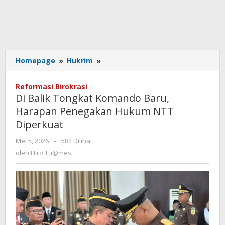
Di
Homepage
»
Hukrim
»
Balik
Tongkat
Reformasi Birokrasi
Komando
Di Balik Tongkat Komando Baru,
Baru,
Harapan Penegakan Hukum NTT
Harapan
Diperkuat
Penegakan
Hukum
oleh
Mei 5, 2026
-
582 Dilihat
NTT
Hiro
oleh
Hiro Tu@mes
Diperkuat
Tu@mes