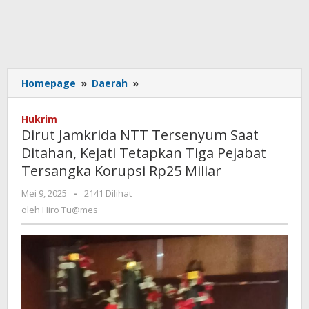
Dirut
Homepage
»
Daerah
»
Jamkrida
NTT
Hukrim
Tersenyum
Dirut Jamkrida NTT Tersenyum Saat
Saat
Ditahan, Kejati Tetapkan Tiga Pejabat
Ditahan,
Tersangka Korupsi Rp25 Miliar
Kejati
Tetapkan
oleh
Mei 9, 2025
-
2141 Dilihat
Tiga
Hiro
oleh
Hiro Tu@mes
Pejabat
Tu@mes
Tersangka
Korupsi
Rp25
Miliar