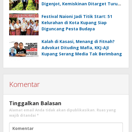
Digenjot, Kemiskinan Ditarget Turun
di Bawah 10 Persen
Festival Naioni Jadi Titik Start: 51
Kelurahan di Kota Kupang Siap
Diguncang Pesta Budaya
Kalah di Kasasi, Menang di Fitnah?
Advokat Dituding Mafia, KKJ-AJI
Kupang Serang Media Tak Berimbang
Komentar
Tinggalkan Balasan
Alamat email Anda tidak akan dipublikasikan.
Ruas yang
wajib ditandai
*