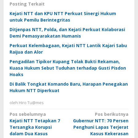
Posting Terkait
Kejati NTT dan KPU NTT Perkuat Sinergi Hukum
untuk Pemilu Berintegritas
Ditjenpas NTT, Polda, dan Kejati Perkuat Kolaborasi
Demi Pemasyarakatan Humanis
Perkuat Kelembagaan, Kejati NTT Lantik Kajari Sabu
Raijua dan Alor
Pengadilan Tipikor Kupang Tolak Bukti Rekaman,
Kuasa Hukum Sebut Tuduhan terhadap Gusti Pisdon
Hoaks
Di Balik Tongkat Komando Baru, Harapan Penegakan
Hukum NTT Diperkuat
oleh
Hiro Tu@mes
Navigasi
Pos sebelumnya
Pos berikutnya
Kejati NTT Tetapkan 7
Gubernur NTT: 70 Persen
pos
Tersangka Korupsi
Penghuni Lapas Terjerat
dalam Dua Kasus
Kasus Kekerasan