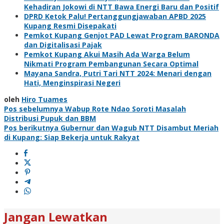
Kehadiran Jokowi di NTT Bawa Energi Baru dan Positif
DPRD Ketok Palu! Pertanggungjawaban APBD 2025
Kupang Resmi Disepakati
Pemkot Kupang Genjot PAD Lewat Program BARONDA
dan Digitalisasi Pajak
Pemkot Kupang Akui Masih Ada Warga Belum
Nikmati Program Pembangunan Secara Optimal
Mayana Sandra, Putri Tari NTT 2024: Menari dengan
Hati, Menginspirasi Negeri
oleh
Hiro Tuames
Navigasi
Pos sebelumnya
Wabup Rote Ndao Soroti Masalah
Distribusi Pupuk dan BBM
pos
Pos berikutnya
Gubernur dan Wagub NTT Disambut Meriah
di Kupang: Siap Bekerja untuk Rakyat
Jangan Lewatkan