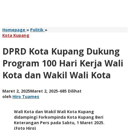
DPRD
Homepage
»
Politik
»
Kota
Kota Kupang
Kupang
Dukung
DPRD Kota Kupang Dukung
Program
100
Program 100 Hari Kerja Wali
Hari
Kerja
Kota dan Wakil Wali Kota
Wali
Kota
dan
Wakil
oleh
Maret 2, 2025
Maret 2, 2025
-
685 Dilihat
Wali
Hiro
oleh
Hiro Tuames
Kota
Tuames
Wali Kota dan Wakil Wali Kota Kupang
didampingi Forkompinda Kota Kupang Beri
Keterangan Pers pada Sabtu, 1 Maret 2025.
(Foto Hiro)