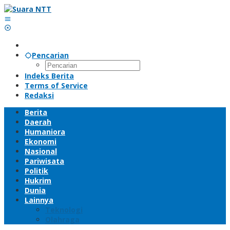
Lewati
ke
konten
Pencarian
Indeks Berita
Terms of Service
Redaksi
Berita
Daerah
Humaniora
Ekonomi
Nasional
Pariwisata
Politik
Hukrim
Dunia
Lainnya
Teknologi
Olahraga