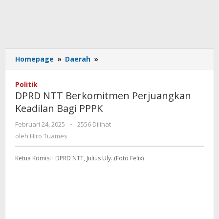
DPRD
Homepage
»
Daerah
»
NTT
Berkomitmen
Politik
Perjuangkan
DPRD NTT Berkomitmen Perjuangkan
Keadilan
Keadilan Bagi PPPK
Bagi
PPPK
oleh
Februari 24, 2025
-
2556 Dilihat
Hiro
oleh
Hiro Tuames
Tuames
Ketua Komisi I DPRD NTT, Julius Uly. (Foto Felix)