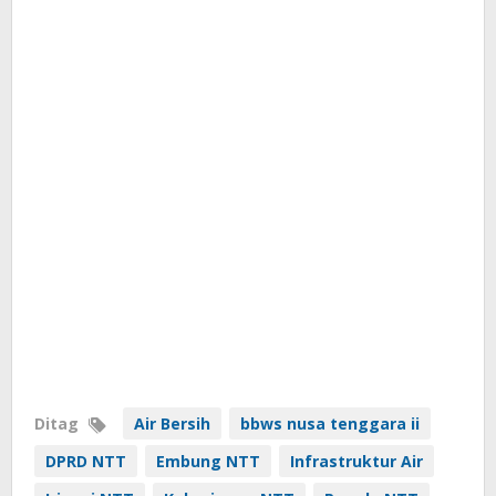
Ditag
Air Bersih
bbws nusa tenggara ii
DPRD NTT
Embung NTT
Infrastruktur Air