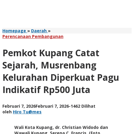
Pemkot
Homepage
»
Daerah
»
Kupang
Perencanaan Pembangunan
Catat
Sejarah,
Pemkot Kupang Catat
Musrenbang
Kelurahan
Sejarah, Musrenbang
Diperkuat
Pagu
Kelurahan Diperkuat Pagu
Indikatif
Rp500
Indikatif Rp500 Juta
Juta
oleh
Februari 7, 2026
Februari 7, 2026
-
1462 Dilihat
Hiro
oleh
Hiro Tu@mes
Tu@mes
Wali Kota Kupang, dr. Christian Widodo dan
Wawali Kupang, Serena C. Francis. (Foto