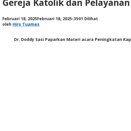
Gereja Katolik dan Pelayanan
Rohani
bagi
Orang
oleh
Februari 18, 2025
Februari 18, 2025
-
3501 Dilihat
yang
Hiro
oleh
Hiro Tuames
Meninggal
Tuames
karena
Bunuh
Dr. Doddy Sasi Paparkan Materi acara Peningkatan Kap
Diri