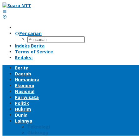
Lewati
ke
konten
Pencarian
Indeks Berita
Terms of Service
Redaksi
Berita
Daerah
Humaniora
Ekonomi
Nasional
Pariwisata
Politik
Hukrim
Dunia
Lainnya
Teknologi
Olahraga