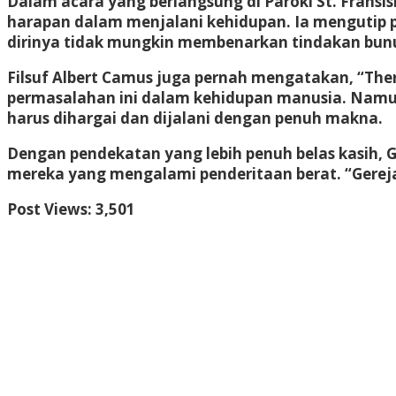
Dalam acara yang berlangsung di
Paroki St. Fransi
harapan dalam menjalani kehidupan. Ia mengutip p
dirinya tidak mungkin membenarkan tindakan bunuh
Filsuf
Albert Camus
juga pernah mengatakan, “There 
permasalahan ini dalam kehidupan manusia. Namun
harus dihargai dan dijalani dengan penuh makna.
Dengan pendekatan yang lebih penuh belas kasih,
mereka yang mengalami penderitaan berat. “Gereja 
Post Views:
3,501