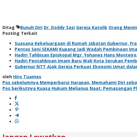
Ditag
Bunuh Diri
Dr. Doddy Sasi
Gereja Katolik
Orang Menin
Posting Terkait
Suasana Kekeluargaan di Rumah Jabatan Gubernur, Fra
Pentas Seni SEKAMI Kupang Jadi Wadah Pembinaan Iman 
Hadiri Tahbisan Episkopal Mgr. Yohanes Hans Monteiro
Hadiri Pentahbisan Imam Baru Wali Kota Serukan Pemba
Gubernur NTT Ajak Gereja Perkuat Ekonomi Umat dala
oleh
Hiro Tuames
Navigasi
Pos sebelumnya
Memperbarui Harapan, Memahami Diri seba
Pos berikutnya
Kuasa Hukum Melianus Naat: Pemasangan Plan
pos
Jangan Lewatkan