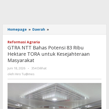
GTRA
Homepage
»
Daerah
»
NTT
Bahas
Reformasi Agraria
Potensi
GTRA NTT Bahas Potensi 83 Ribu
83
Hektare TORA untuk Kesejahteraan
Ribu
Masyarakat
Hektare
TORA
oleh
Juni 18, 2026
-
354 Dilihat
untuk
Hiro
oleh
Hiro Tu@mes
Kesejahteraan
Tu@mes
Masyarakat