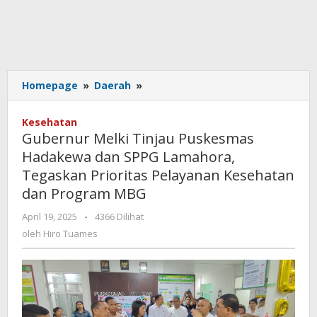
Gubernur
Homepage
»
Daerah
»
Melki
Tinjau
Kesehatan
Puskesmas
Gubernur Melki Tinjau Puskesmas
Hadakewa
Hadakewa dan SPPG Lamahora,
dan
Tegaskan Prioritas Pelayanan Kesehatan
SPPG
Lamahora,
dan Program MBG
Tegaskan
oleh
April 19, 2025
-
4366 Dilihat
Prioritas
Hiro
Pelayanan
oleh
Hiro Tuames
Tuames
Kesehatan
dan
Program
MBG