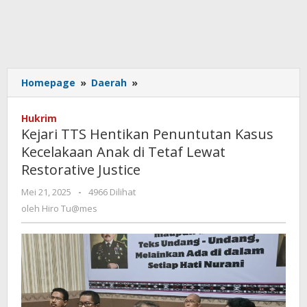
Kejari
Homepage
»
Daerah
»
TTS
Hentikan
Hukrim
Penuntutan
Kejari TTS Hentikan Penuntutan Kasus
Kasus
Kecelakaan Anak di Tetaf Lewat
Kecelakaan
Restorative Justice
Anak
di
oleh
Mei 21, 2025
-
4966 Dilihat
Tetaf
Hiro
oleh
Hiro Tu@mes
Lewat
Tu@mes
Restorative
Justice