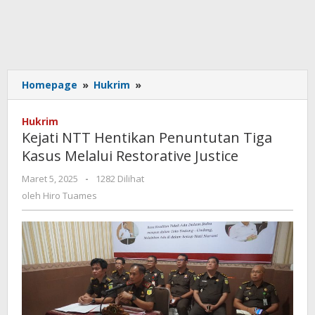
Kejati
Homepage
»
Hukrim
»
NTT
Hentikan
Hukrim
Penuntutan
Kejati NTT Hentikan Penuntutan Tiga
Tiga
Kasus Melalui Restorative Justice
Kasus
Melalui
oleh
Maret 5, 2025
-
1282 Dilihat
Restorative
Hiro
oleh
Hiro Tuames
Justice
Tuames