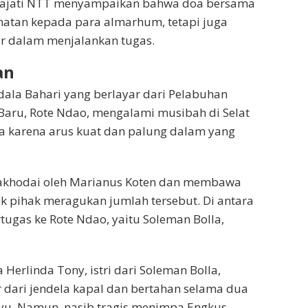
kajati NTT menyampaikan bahwa doa bersama
matan kepada para almarhum, tetapi juga
ur dalam menjalankan tugas.
an
dala Bahari yang berlayar dari Pelabuhan
aru, Rote Ndao, mengalami musibah di Selat
a karena arus kuat dan palung dalam yang
nakhodai oleh Marianus Koten dan membawa
 pihak meragukan jumlah tersebut. Di antara
tugas ke Rote Ndao, yaitu Soleman Bolla,
erlinda Tony, istri dari Soleman Bolla,
r dari jendela kapal dan bertahan selama dua
yu. Namun, nasib tragis menimpa Engkus