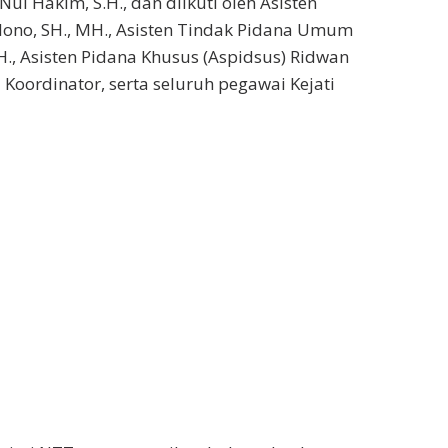
ul Hakim, S.H., dan diikuti oleh Asisten
lono, SH., MH., Asisten Tindak Pidana Umum
., Asisten Pidana Khusus (Aspidsus) Ridwan
 Koordinator, serta seluruh pegawai Kejati