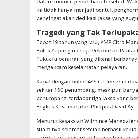
Dalam momen penuh haru tersebut, Wa
ini tidak hanya menjadi bentuk penghor
pengingat akan dedikasi jaksa yang gug
Tragedi yang Tak Terlupak
Tepat 19 tahun yang lalu, KMP Citra Man
Bolok Kupang menuju Pelabuhan Pantai B
Pukuafu perairan yang dikenal berbahay
mengancam keselamatan pelayaran.
Kapal dengan bobot 489 GT tersebut di
sekitar 160 penumpang, meskipun banyak
penumpang, terdapat tiga jaksa yang ber
Engkus Kusdinar, dan Philipus David Ay.
Menurut kesaksian Wilmince Mangdalena H
suaminya selamat setelah berhasil kelua
jam di laut dengan bantuan potongan ka