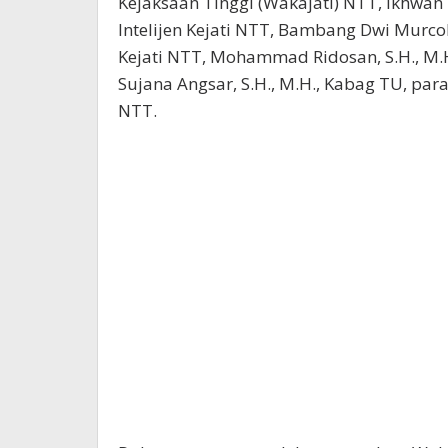
Kejaksaan Tinggi (Wakajati) NTT, Ikhwan N
Intelijen Kejati NTT, Bambang Dwi Murco
Kejati NTT, Mohammad Ridosan, S.H., M.H
Sujana Angsar, S.H., M.H., Kabag TU, para
NTT.