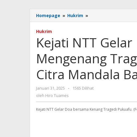
Kejati
Homepage
»
Hukrim
»
NTT
Gelar
Hukrim
Doa
Kejati NTT Gela
Bersama
Mengenang
Mengenang Trag
Tragedi
Tenggelamnya
KMP
Citra Mandala Ba
Citra
Mandala
Bahari
oleh
Januari 31, 2025
-
1565 Dilihat
Hiro
oleh
Hiro Tuames
Tuames
Kejati NTT Gelar Doa bersama Kenang Tragedi Pukuafu. (F