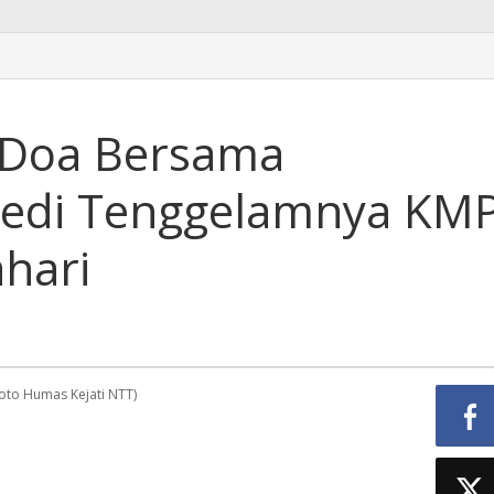
r Doa Bersama
edi Tenggelamnya KM
hari
oto Humas Kejati NTT)