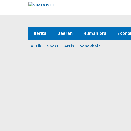
Lewati
ke
konten
Berita
Daerah
Humaniora
Ekono
Politik
Sport
Artis
Sepakbola