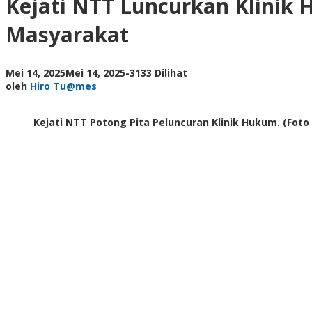
Kejati NTT Luncurkan Klinik
Hukum:
Layanan
Masyarakat
Hukum
Non-
Litigasi
oleh
Mei 14, 2025
Mei 14, 2025
-
3133 Dilihat
Gratis
Hiro
oleh
Hiro Tu@mes
untuk
Tu@mes
Masyarakat
Kejati NTT Potong Pita Peluncuran Klinik Hukum. (Fot