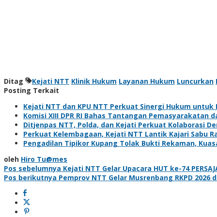
Ditag
Kejati NTT
Klinik Hukum
Layanan Hukum
Luncurkan
Posting Terkait
Kejati NTT dan KPU NTT Perkuat Sinergi Hukum untuk 
Komisi XIII DPR RI Bahas Tantangan Pemasyarakatan d
Ditjenpas NTT, Polda, dan Kejati Perkuat Kolaborasi
Perkuat Kelembagaan, Kejati NTT Lantik Kajari Sabu Ra
Pengadilan Tipikor Kupang Tolak Bukti Rekaman, Kua
oleh
Hiro Tu@mes
Navigasi
Pos sebelumnya
Kejati NTT Gelar Upacara HUT ke-74 PERSA
Pos berikutnya
Pemprov NTT Gelar Musrenbang RKPD 2026 da
pos