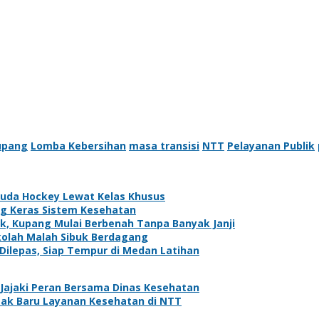
upang
Lomba Kebersihan
masa transisi
NTT
Pelayanan Publik
Muda Hockey Lewat Kelas Khusus
ng Keras Sistem Kesehatan
k, Kupang Mulai Berbenah Tanpa Banyak Janji
olah Malah Sibuk Berdagang
Dilepas, Siap Tempur di Medan Latihan
Jajaki Peran Bersama Dinas Kesehatan
gak Baru Layanan Kesehatan di NTT