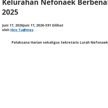
Kelurahan Nefonaek Berbenah
Masa
Transisi,
2025
Target
Pertahankan
Juara
oleh
Juni 17, 2026
Juni 17, 2026
-
591 Dilihat
Kebersihan
Hiro
oleh
Hiro Tu@mes
2025
Tu@mes
Pelaksana Harian sekaligus Sekretaris Lurah Nefonaek,