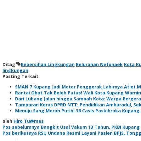
Ditag
Kebersihan Lingkungan
Kelurahan Nefonaek
Kota K
lingkungan
Posting Terkait
SMAN 7 Kupang Jadi Motor Penggerak Lahirnya Atlet 
Rantai Obat Tak Boleh Putus! Wali Kota Kupang Warni
Dari Lubang Jalan hingga Sampah Kota: Warga Bergera
Tamparan Keras DPRD NTT: Pendidikan Amburadul, Sek
Menuju Sang Merah Putih! 36 Casis Paskibraka Kupang 
oleh
Hiro Tu@mes
Navigasi
Pos sebelumnya
Bangkit Usai Vakum 13 Tahun, PKBI Kupang 
Pos berikutnya
RSU Undana Resmi Layani Pasien BPJS, Tong
pos