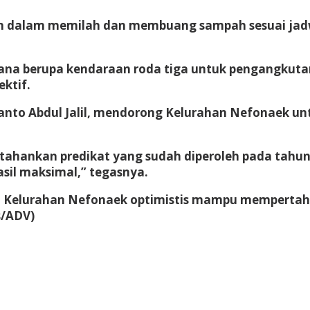
n dalam memilah dan membuang sampah sesuai jadwal
na berupa kendaraan roda tiga untuk pengangkutan
ktif.
nto Abdul Jalil, mendorong Kelurahan Nefonaek un
ahankan predikat yang sudah diperoleh pada tahun 
il maksimal,” tegasnya.
n, Kelurahan Nefonaek optimistis mampu mempertaha
s/ADV)