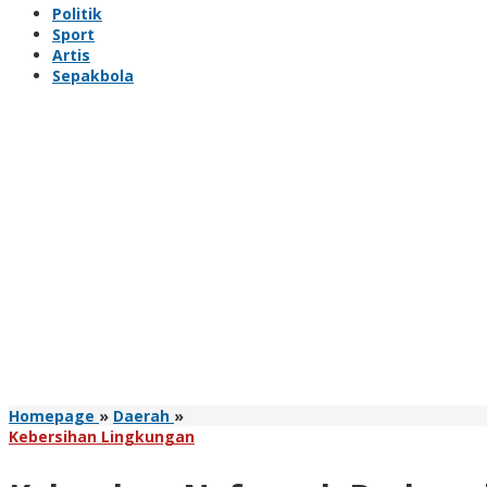
Politik
Sport
Artis
Sepakbola
Kelurahan
Homepage
»
Daerah
»
Nefonaek
Kebersihan Lingkungan
Berbenah
di