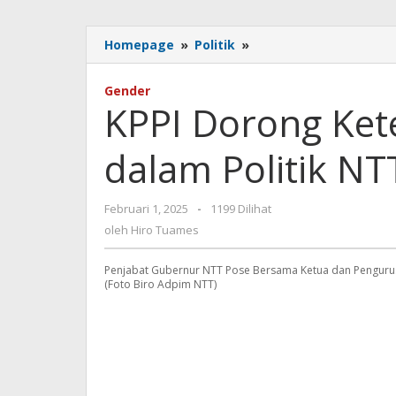
KPPI
Homepage
»
Politik
»
Dorong
Keterwakilan
Gender
Perempuan
KPPI Dorong Ke
dalam
Politik
dalam Politik NT
NTT
oleh
Februari 1, 2025
-
1199 Dilihat
Hiro
oleh
Hiro Tuames
Tuames
Penjabat Gubernur NTT Pose Bersama Ketua dan Pengurus 
(Foto Biro Adpim NTT)