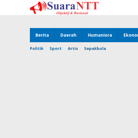
Lewati
ke
konten
Berita
Daerah
Humaniora
Ekono
Politik
Sport
Artis
Sepakbola