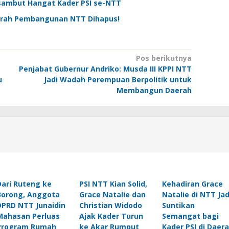
isambut Hangat Kader PSI se-NTT
ejarah Pembangunan NTT Dihapus!
Pos berikutnya
Penjabat Gubernur Andriko: Musda III KPPI NTT
u
Jadi Wadah Perempuan Berpolitik untuk
Membangun Daerah
Dari Ruteng ke
PSI NTT Kian Solid,
Kehadiran Grace
Borong, Anggota
Grace Natalie dan
Natalie di NTT Jad
DPRD NTT Junaidin
Christian Widodo
Suntikan
Mahasan Perluas
Ajak Kader Turun
Semangat bagi
Program Rumah
ke Akar Rumput
Kader PSI di Daer