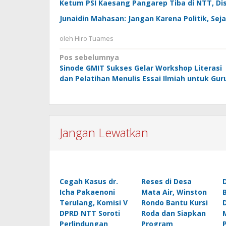
Ketum PSI Kaesang Pangarep Tiba di NTT, D
Junaidin Mahasan: Jangan Karena Politik, S
oleh
Hiro Tuames
Navigasi
Pos sebelumnya
Sinode GMIT Sukses Gelar Workshop Literasi
pos
dan Pelatihan Menulis Essai Ilmiah untuk Gur
Jangan Lewatkan
Cegah Kasus dr.
Reses di Desa
Icha Pakaenoni
Mata Air, Winston
Terulang, Komisi V
Rondo Bantu Kursi
DPRD NTT Soroti
Roda dan Siapkan
Perlindungan
Program