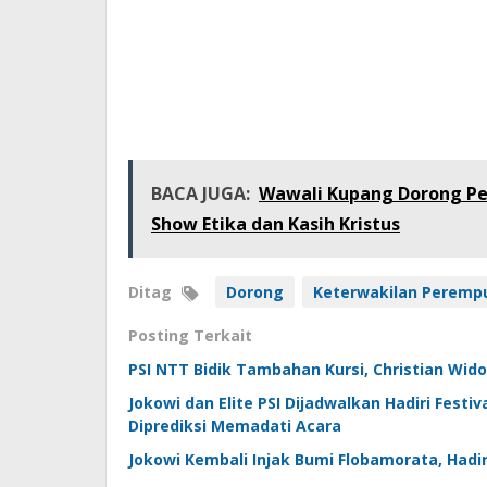
BACA JUGA:
Wawali Kupang Dorong P
Show Etika dan Kasih Kristus
Ditag
Dorong
Keterwakilan Peremp
Posting Terkait
PSI NTT Bidik Tambahan Kursi, Christian Wido
Jokowi dan Elite PSI Dijadwalkan Hadiri Festi
Diprediksi Memadati Acara
Jokowi Kembali Injak Bumi Flobamorata, Hadi