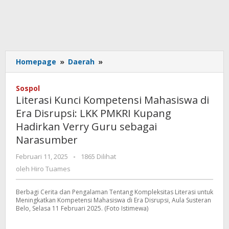
Literasi
Homepage
»
Daerah
»
Kunci
Kompetensi
Sospol
Mahasiswa
Literasi Kunci Kompetensi Mahasiswa di
di
Era Disrupsi: LKK PMKRI Kupang
Era
Hadirkan Verry Guru sebagai
Disrupsi:
LKK
Narasumber
PMKRI
oleh
Februari 11, 2025
-
1865 Dilihat
Kupang
Hiro
Hadirkan
oleh
Hiro Tuames
Tuames
Verry
Guru
Berbagi Cerita dan Pengalaman Tentang Kompleksitas Literasi untuk
sebagai
Meningkatkan Kompetensi Mahasiswa di Era Disrupsi, Aula Susteran
Belo, Selasa 11 Februari 2025. (Foto Istimewa)
Narasumber