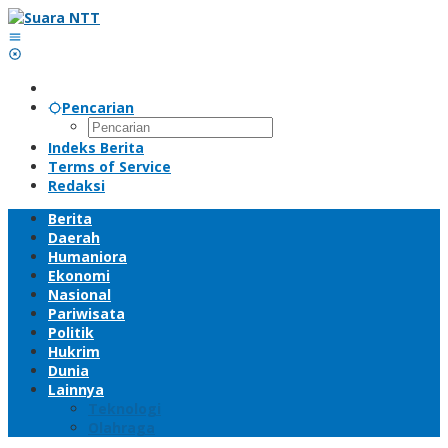
Lewati
ke
konten
Pencarian
Indeks Berita
Terms of Service
Redaksi
Berita
Daerah
Humaniora
Ekonomi
Nasional
Pariwisata
Politik
Hukrim
Dunia
Lainnya
Teknologi
Olahraga