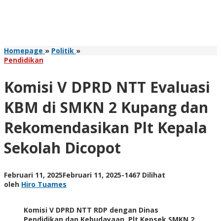
Komisi
Homepage
»
Politik
»
V
Pendidikan
DPRD
NTT
Komisi V DPRD NTT Evaluasi
Evaluasi
KBM
KBM di SMKN 2 Kupang dan
di
SMKN
Rekomendasikan Plt Kepala
2
Kupang
Sekolah Dicopot
dan
Rekomendasikan
Plt
Kepala
oleh
Februari 11, 2025
Februari 11, 2025
-
1467 Dilihat
Sekolah
Hiro
oleh
Hiro Tuames
Dicopot
Tuames
Komisi V DPRD NTT RDP dengan Dinas
Pendidikan dan Kebudayaan, Plt Kepsek SMKN 2