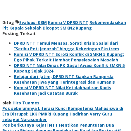
Ditag
Evaluasi KBM
Komisi V DPRD NTT
Rekomendasikan
Plt Kepala Sekolah Dicopot
SMKN2 Kupang
Posting Terkait
DPRD NTT Temui Mensos, Soroti Krisis Sosial dari
“Seribu Peti Jenazah” hingga Kekeringan Ekstrem
Komisi V DPRD NTT Soroti Konflik di SMKN 5 Kupang:
Ego Pihak Terkait Hambat Penyelesaian Masalah
DPRD NTT Nilai Dinas PK Gagal Awasi Konflik SMKN 5
Kupang Sejak 2024
Belajar dari Jatim, DPRD NTT Siapkan Ranperda
Kesehatan Jiwa yang Terintegrasi dan Humanis
Komisi V DPRD NTT Nilai Ketidakhadiran Kadis
Kesehatan Jadi Catatan Buruk
oleh
Hiro Tuames
Navigasi
Pos sebelumnya
Literasi Kunci Kompetensi Mahasiswa di
Era Disrupsi: LKK PMKRI Kupang Hadirkan Verry Guru
pos
sebagai Narasumber
Pos berikutnya
Kejati NTT Hentikan Penuntutan Dua
Perkara Pidana dengan Pendekatan Keadilan Restoratif