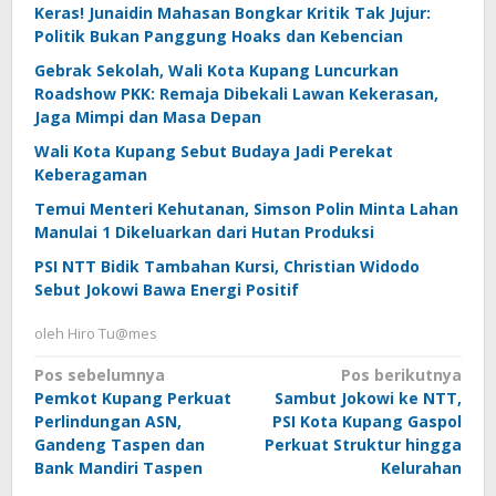
Keras! Junaidin Mahasan Bongkar Kritik Tak Jujur:
Politik Bukan Panggung Hoaks dan Kebencian
Gebrak Sekolah, Wali Kota Kupang Luncurkan
Roadshow PKK: Remaja Dibekali Lawan Kekerasan,
Jaga Mimpi dan Masa Depan
Wali Kota Kupang Sebut Budaya Jadi Perekat
Keberagaman
Temui Menteri Kehutanan, Simson Polin Minta Lahan
Manulai 1 Dikeluarkan dari Hutan Produksi
PSI NTT Bidik Tambahan Kursi, Christian Widodo
Sebut Jokowi Bawa Energi Positif
oleh
Hiro Tu@mes
Navigasi
Pos sebelumnya
Pos berikutnya
Pemkot Kupang Perkuat
Sambut Jokowi ke NTT,
pos
Perlindungan ASN,
PSI Kota Kupang Gaspol
Gandeng Taspen dan
Perkuat Struktur hingga
Bank Mandiri Taspen
Kelurahan