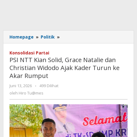
PSI
Homepage
»
Politik
»
NTT
Kian
Konsolidasi Partai
Solid,
PSI NTT Kian Solid, Grace Natalie dan
Grace
Christian Widodo Ajak Kader Turun ke
Natalie
Akar Rumput
dan
Christian
oleh
Juni 13, 2026
-
499 Dilihat
Widodo
Hiro
oleh
Hiro Tu@mes
Ajak
Tu@mes
Kader
Turun
ke
Akar
Rumput