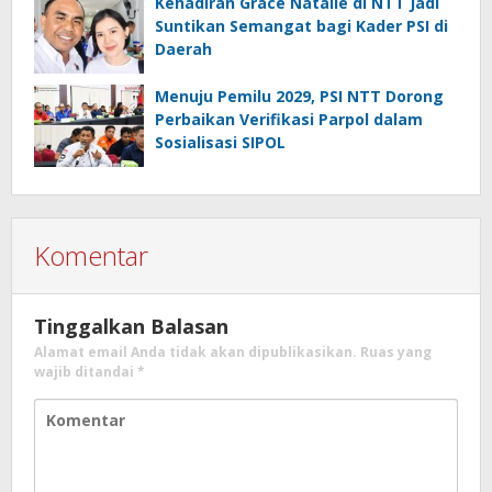
Kehadiran Grace Natalie di NTT Jadi
Suntikan Semangat bagi Kader PSI di
Daerah
Menuju Pemilu 2029, PSI NTT Dorong
Perbaikan Verifikasi Parpol dalam
Sosialisasi SIPOL
Komentar
Tinggalkan Balasan
Alamat email Anda tidak akan dipublikasikan.
Ruas yang
wajib ditandai
*