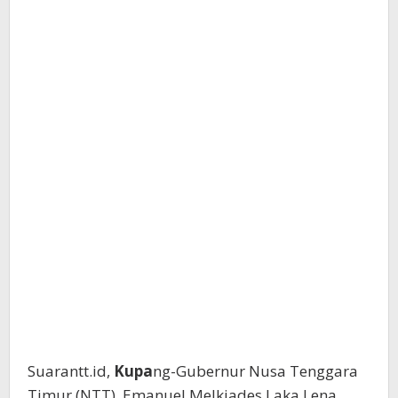
Suarantt.id,
Kupa
ng-Gubernur Nusa Tenggara
Timur (NTT), Emanuel Melkiades Laka Lena,