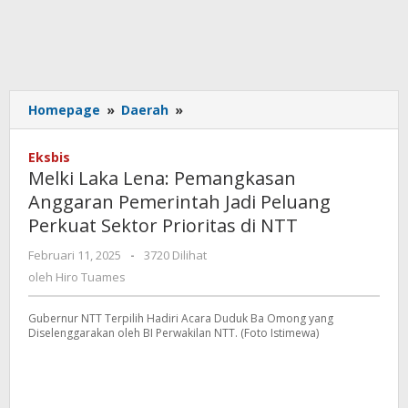
Melki
Homepage
»
Daerah
»
Laka
Lena:
Eksbis
Pemangkasan
Melki Laka Lena: Pemangkasan
Anggaran
Anggaran Pemerintah Jadi Peluang
Pemerintah
Perkuat Sektor Prioritas di NTT
Jadi
Peluang
oleh
Februari 11, 2025
-
3720 Dilihat
Perkuat
Hiro
oleh
Hiro Tuames
Sektor
Tuames
Prioritas
di
Gubernur NTT Terpilih Hadiri Acara Duduk Ba Omong yang
Diselenggarakan oleh BI Perwakilan NTT. (Foto Istimewa)
NTT