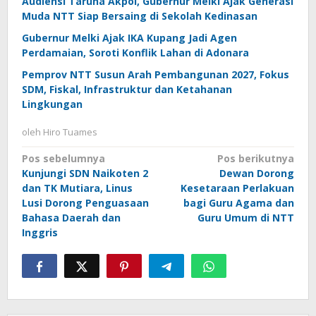
Audiensi Taruna Akpol, Gubernur Melki Ajak Generasi
Muda NTT Siap Bersaing di Sekolah Kedinasan
Gubernur Melki Ajak IKA Kupang Jadi Agen
Perdamaian, Soroti Konflik Lahan di Adonara
Pemprov NTT Susun Arah Pembangunan 2027, Fokus
SDM, Fiskal, Infrastruktur dan Ketahanan
Lingkungan
oleh
Hiro Tuames
Navigasi
Pos sebelumnya
Pos berikutnya
Kunjungi SDN Naikoten 2
Dewan Dorong
pos
dan TK Mutiara, Linus
Kesetaraan Perlakuan
Lusi Dorong Penguasaan
bagi Guru Agama dan
Bahasa Daerah dan
Guru Umum di NTT
Inggris