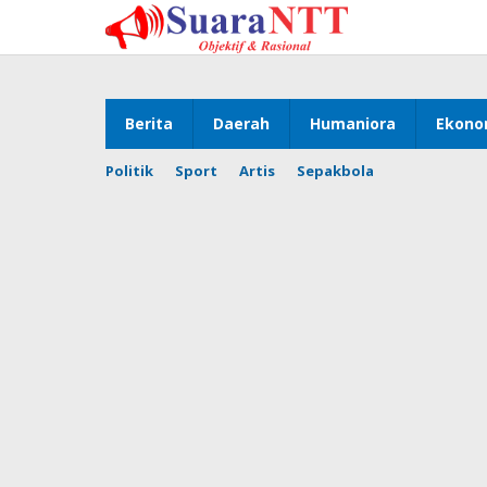
Lewati
ke
konten
Berita
Daerah
Humaniora
Ekono
Politik
Sport
Artis
Sepakbola