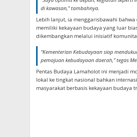
di kawasan,” tambahnya.
Lebih lanjut, ia menggarisbawahi bahwa
memiliki kekayaan budaya yang luar bia
dikembangkan melalui inisiatif komunitas
“Kementerian Kebudayaan siap mendukung
pemajuan kebudayaan daerah,” tegas Ment
Pentas Budaya Lamaholot ini menjadi 
lokal ke tingkat nasional bahkan intern
masyarakat berbasis kekayaan budaya tra
Bokep Indonesia Terbaru
Bokep Jepang 
GOBETASIA
GOBET
GOBET
DAYWINBET
BOKEP LIVE VCS
agen gacor
DAYWINBET
Indonesia Terbaru
DAYWINBET
SLOT G
HITAM
SCATTER HITAM
slot maxwin
SL