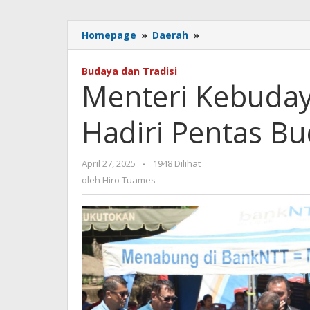
Menteri
Homepage
»
Daerah
»
Kebudayaan
dan
Budaya dan Tradisi
Wagub
Menteri Kebuda
NTT
Hadiri
Hadiri Pentas B
Pentas
Budaya
Lamaholot
oleh
April 27, 2025
-
1948 Dilihat
Hiro
oleh
Hiro Tuames
Tuames