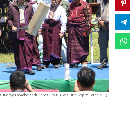
Budaya Lamaholot di Flores Timur. (Foto Biro Adpim Setda NTT)