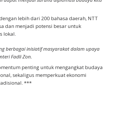
 dengan lebih dari 200 bahasa daerah, NTT
sa dan menjadi potensi besar untuk
 lokal.
 berbagai inisiatif masyarakat dalam upaya
eri Fadli Zon.
momentum penting untuk mengangkat budaya
asional, sekaligus memperkuat ekonomi
disional. ***
Jav
Bokep ukthi jilbab
DAYWINBET
SLOT GACOR
BOKEP INDO
BOKEP INDONESIA
DAYWINBET
slot 4d gacor
agen gacor
Bokep
ACOR
SLOT GACOR
SLOT GACOR
SCATTER
OT GACOR
agen gacor
DAYWINBET
slot gacor