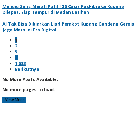
Menuju Sang Merah Putih! 36 Casis Paskibraka Kupang
Dilepas, Siap Tempur di Medan Latihan
AI Tak Bisa Dibiarkan Liar! Pemkot Kupang Gandeng Gereja
Jaga Moral di Era Digital
1
2
3
…
1,683
Berikutnya
No More Posts Available.
No more pages to load.
View More