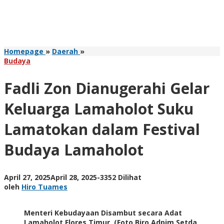
Fadli
Homepage
»
Daerah
»
Zon
Budaya
Dianugerahi
Gelar
Fadli Zon Dianugerahi Gelar
Keluarga
Lamaholot
Keluarga Lamaholot Suku
Suku
Lamatokan
Lamatokan dalam Festival
dalam
Festival
Budaya Lamaholot
Budaya
Lamaholot
oleh
April 27, 2025
April 28, 2025
-
3352 Dilihat
Hiro
oleh
Hiro Tuames
Tuames
Menteri Kebudayaan Disambut secara Adat
Lamaholot Flores Timur. (Foto Biro Adpim Setda