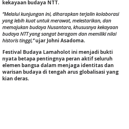
kekayaan budaya NTT.
“Melalui kunjungan ini, diharapkan terjalin kolaborasi
yang lebih kuat untuk merawat, melestarikan, dan
memajukan budaya Nusantara, khususnya kekayaan
budaya NTT yang sangat beragam dan memiliki nilai
historis tinggi,”
ujar Johni Asadoma.
Festival Budaya Lamaholot ini menjadi bukti
nyata betapa pentingnya peran aktif seluruh
elemen bangsa dalam menjaga identitas dan
warisan budaya di tengah arus globalisasi yang
kian deras.
Bokep Indonesia Terbaru
Bokep Jepang Jav
Bokep
ukthi jilbab
DAYWINBET
GOBETASIA
GOBET
GOBET
DAYWINBET
SLOT GACOR
BOKEP INDO
BOKEP INDONESIA
BOKEP LIVE VCS
agen gacor
DAYWINBET
DAYWINBET
slot 4d gacor
agen gacor
Bokep Indonesia Terbaru
DAYWINBET
SLOT