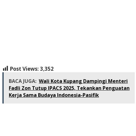
GACOR
SLOT GACOR
SLOT GACOR
SCATTER
HITAM
SCATTER HITAM
slot maxwin
SLOT GACOR
agen gacor
DAYWINBET
slot gacor
DAYWINBET
DAYWINBET
GOBETASIA
DAYWINBET
GOBETASIA
x1000
slot gacor
DAYWINBET
situs gobet
GOBET
slot gacor
gobet slot
gobet slot
gobet slot
gobet
slot
slot gacor
situs slot online gacor terpercaya
slot gacor
GOBETASIA
GOBETASIA
GOBETASIA
slot
gacor
slot demo
slot demo
DAYWINBET
Post Views:
3,352
BACA JUGA:
Wali Kota Kupang Dampingi Menteri
Fadli Zon Tutup IPACS 2025, Tekankan Penguatan
Kerja Sama Budaya Indonesia-Pasifik