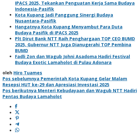
IPACS 2025, Tekankan Penguatan Kerja Sama Budaya
Indonesia-Pasifik
Kota Kupang Jadi Panggung Sinergi Budaya
Nusantara-Pasifik
Hangatnya Kota Kupang Menyambut Para Duta
Budaya Pasifik di IPACS 2025
Plt Dirut Bank NTT Raih Penghargaan TOP CEO BUMD
2025, Gubernur NTT Juga Dianugerahi TOP Pembina
BUMD
Fadli Zon dan Wagub Johni Asadoma Hadiri Festival
Budaya Exotic Lamaholot di Pulau Adonara
oleh
Hiro Tuames
Navigasi
Pos sebelumnya
Pemerintah Kota Kupang Gelar Malam
Resepsi HUT ke-29 dan Apresiasi Investasi 2025
pos
Pos berikutnya
Menteri Kebudayaan dan Wagub NTT Hadiri
Pentas Budaya Lamaholot