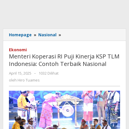
Menteri
Homepage
»
Nasional
»
Koperasi
RI
Ekonomi
Puji
Menteri Koperasi RI Puji Kinerja KSP TLM
Kinerja
Indonesia: Contoh Terbaik Nasional
KSP
TLM
oleh
April 15, 2025
-
1032 Dilihat
Indonesia:
Hiro
oleh
Hiro Tuames
Contoh
Tuames
Terbaik
Nasional