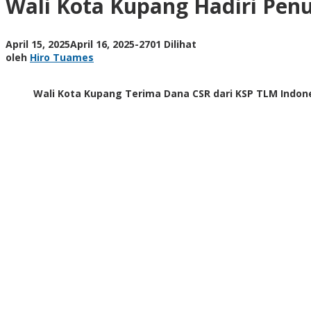
Wali Kota Kupang Hadiri Pen
Penutupan
RAT
KSP
oleh
April 15, 2025
April 16, 2025
-
2701 Dilihat
TLM
Hiro
oleh
Hiro Tuames
ke-
Tuames
XIV
Bersama
Wali Kota Kupang Terima Dana CSR dari KSP TLM Indon
Menteri
Koperasi