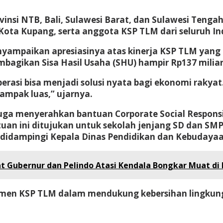
rovinsi NTB, Bali, Sulawesi Barat, dan Sulawesi Teng
Kota Kupang, serta anggota KSP TLM dari seluruh In
ampaikan apresiasinya atas kinerja KSP TLM yang di
bagikan Sisa Hasil Usaha (SHU) hampir Rp137 milia
asi bisa menjadi solusi nyata bagi ekonomi rakyat. 
ampak luas,”
ujarnya.
ga menyerahkan bantuan Corporate Social Responsi
tuan ini ditujukan untuk sekolah jenjang SD dan SMP
ir didampingi Kepala Dinas Pendidikan dan Kebudaya
t Gubernur dan Pelindo Atasi Kendala Bongkar Muat di
tmen KSP TLM dalam mendukung kebersihan lingkunga