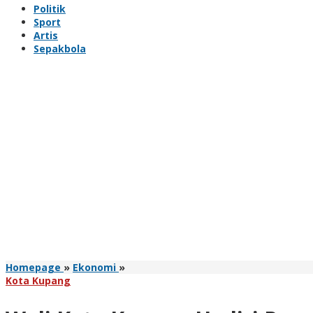
Politik
Sport
Artis
Sepakbola
Wali
Homepage
»
Ekonomi
»
Kota
Kota Kupang
Kupang
Hadiri