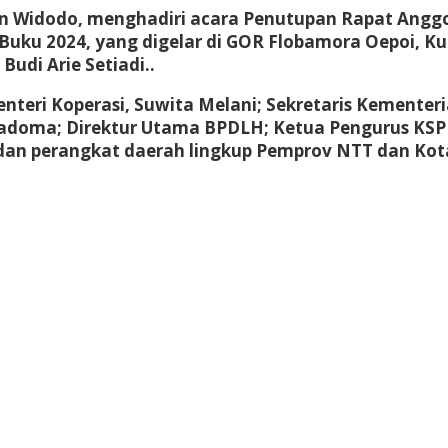
tian Widodo, menghadiri acara Penutupan Rapat Angg
ku 2024, yang digelar di GOR Flobamora Oepoi, Kupan
Budi Arie Setiadi..
Menteri Koperasi, Suwita Melani; Sekretaris Kement
sadoma; Direktur Utama BPDLH; Ketua Pengurus KSP 
al dan perangkat daerah lingkup Pemprov NTT dan Ko