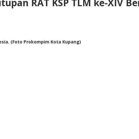
utupan RAT KSP TLM ke-XIV Be
esia. (Foto Prokompim Kota Kupang)