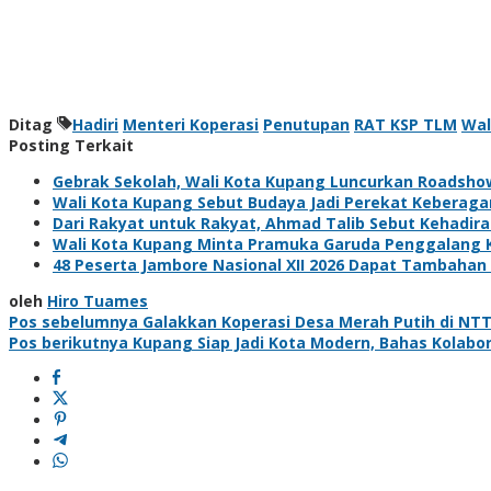
Ditag
Hadiri
Menteri Koperasi
Penutupan
RAT KSP TLM
Wal
Posting Terkait
Gebrak Sekolah, Wali Kota Kupang Luncurkan Roadsho
Wali Kota Kupang Sebut Budaya Jadi Perekat Keberag
Dari Rakyat untuk Rakyat, Ahmad Talib Sebut Kehadira
Wali Kota Kupang Minta Pramuka Garuda Penggalang K
48 Peserta Jambore Nasional XII 2026 Dapat Tambahan 
oleh
Hiro Tuames
Navigasi
Pos sebelumnya
Galakkan Koperasi Desa Merah Putih di NTT
Pos berikutnya
Kupang Siap Jadi Kota Modern, Bahas Kolabor
pos