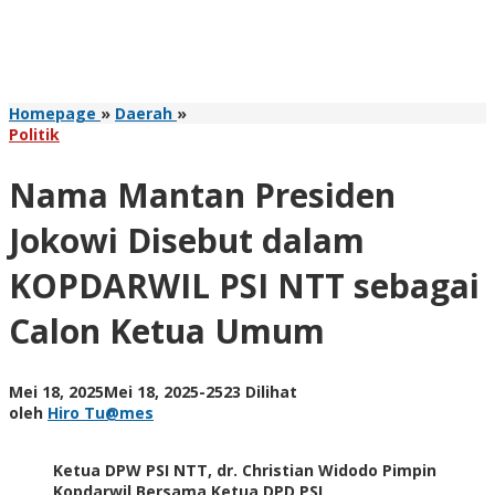
Nama
Homepage
»
Daerah
»
Mantan
Politik
Presiden
Jokowi
Nama Mantan Presiden
Disebut
dalam
Jokowi Disebut dalam
KOPDARWIL
PSI
KOPDARWIL PSI NTT sebagai
NTT
sebagai
Calon Ketua Umum
Calon
Ketua
Umum
oleh
Mei 18, 2025
Mei 18, 2025
-
2523 Dilihat
Hiro
oleh
Hiro Tu@mes
Tu@mes
Ketua DPW PSI NTT, dr. Christian Widodo Pimpin
Kopdarwil Bersama Ketua DPD PSI