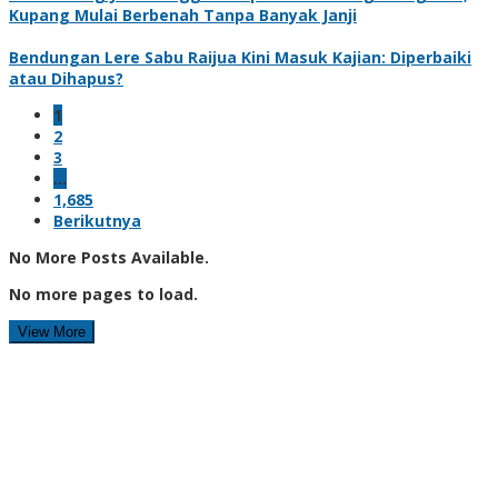
Kupang Mulai Berbenah Tanpa Banyak Janji
Bendungan Lere Sabu Raijua Kini Masuk Kajian: Diperbaiki
atau Dihapus?
1
2
3
…
1,685
Berikutnya
No More Posts Available.
No more pages to load.
View More