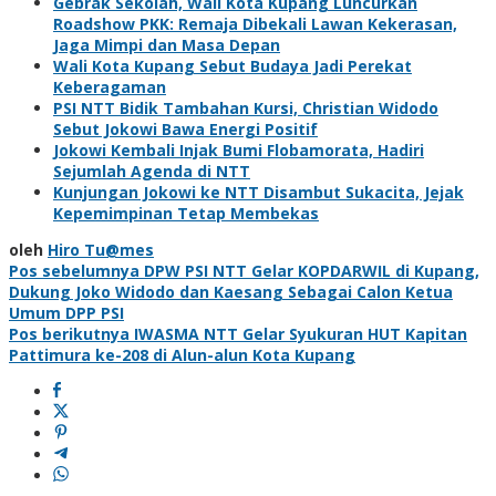
Gebrak Sekolah, Wali Kota Kupang Luncurkan
Roadshow PKK: Remaja Dibekali Lawan Kekerasan,
Jaga Mimpi dan Masa Depan
Wali Kota Kupang Sebut Budaya Jadi Perekat
Keberagaman
PSI NTT Bidik Tambahan Kursi, Christian Widodo
Sebut Jokowi Bawa Energi Positif
Jokowi Kembali Injak Bumi Flobamorata, Hadiri
Sejumlah Agenda di NTT
Kunjungan Jokowi ke NTT Disambut Sukacita, Jejak
Kepemimpinan Tetap Membekas
oleh
Hiro Tu@mes
Navigasi
Pos sebelumnya
DPW PSI NTT Gelar KOPDARWIL di Kupang,
Dukung Joko Widodo dan Kaesang Sebagai Calon Ketua
pos
Umum DPP PSI
Pos berikutnya
IWASMA NTT Gelar Syukuran HUT Kapitan
Pattimura ke-208 di Alun-alun Kota Kupang