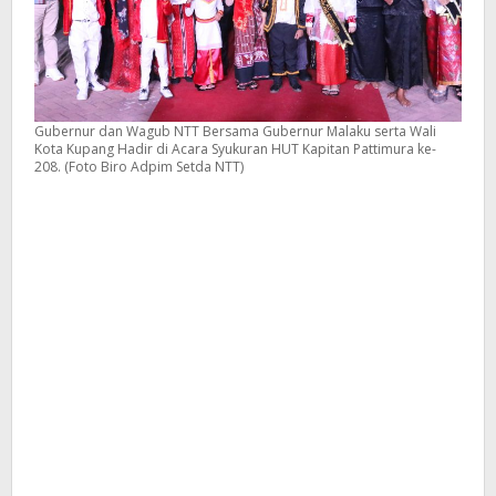
Gubernur dan Wagub NTT Bersama Gubernur Malaku serta Wali
Kota Kupang Hadir di Acara Syukuran HUT Kapitan Pattimura ke-
208. (Foto Biro Adpim Setda NTT)