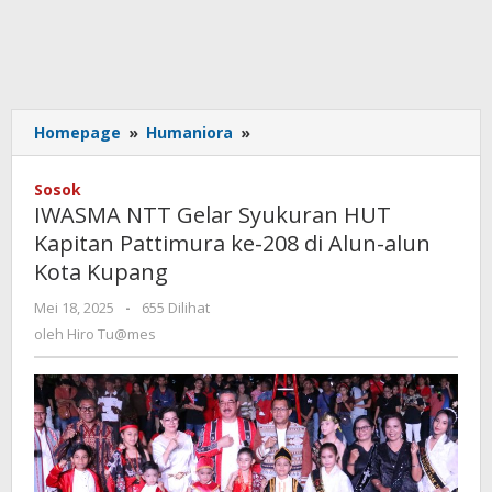
IWASMA
Homepage
»
Humaniora
»
NTT
Gelar
Sosok
Syukuran
IWASMA NTT Gelar Syukuran HUT
HUT
Kapitan Pattimura ke-208 di Alun-alun
Kapitan
Kota Kupang
Pattimura
ke-
oleh
Mei 18, 2025
-
655 Dilihat
208
Hiro
oleh
Hiro Tu@mes
di
Tu@mes
Alun-
alun
Kota
Kupang