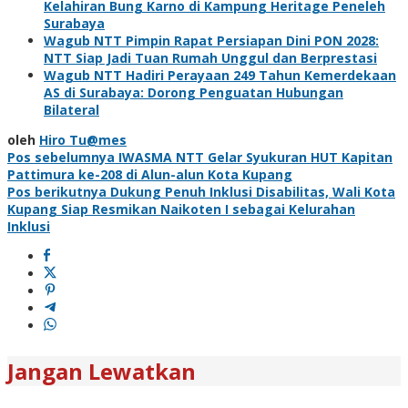
Kelahiran Bung Karno di Kampung Heritage Peneleh
Surabaya
Wagub NTT Pimpin Rapat Persiapan Dini PON 2028:
NTT Siap Jadi Tuan Rumah Unggul dan Berprestasi
Wagub NTT Hadiri Perayaan 249 Tahun Kemerdekaan
AS di Surabaya: Dorong Penguatan Hubungan
Bilateral
oleh
Hiro Tu@mes
Navigasi
Pos sebelumnya
IWASMA NTT Gelar Syukuran HUT Kapitan
Pattimura ke-208 di Alun-alun Kota Kupang
pos
Pos berikutnya
Dukung Penuh Inklusi Disabilitas, Wali Kota
Kupang Siap Resmikan Naikoten I sebagai Kelurahan
Inklusi
Jangan Lewatkan