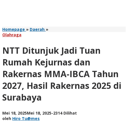
NTT
Homepage
»
Daerah
»
Ditunjuk
Olahraga
Jadi
Tuan
NTT Ditunjuk Jadi Tuan
Rumah
Kejurnas
Rumah Kejurnas dan
dan
Rakernas
Rakernas MMA-IBCA Tahun
MMA-
IBCA
2027, Hasil Rakernas 2025 di
Tahun
2027,
Surabaya
Hasil
Rakernas
2025
di
oleh
Mei 18, 2025
Mei 18, 2025
-
2314 Dilihat
Surabaya
Hiro
oleh
Hiro Tu@mes
Tu@mes