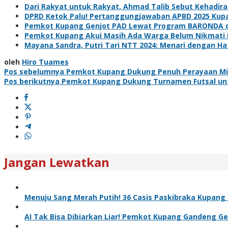
Dari Rakyat untuk Rakyat, Ahmad Talib Sebut Kehadira
DPRD Ketok Palu! Pertanggungjawaban APBD 2025 Kup
Pemkot Kupang Genjot PAD Lewat Program BARONDA dan
Pemkot Kupang Akui Masih Ada Warga Belum Nikmati
Mayana Sandra, Putri Tari NTT 2024: Menari dengan Hat
oleh
Hiro Tuames
Navigasi
Pos sebelumnya
Pemkot Kupang Dukung Penuh Perayaan Mi
Pos berikutnya
Pemkot Kupang Dukung Turnamen Futsal unt
pos
Jangan Lewatkan
Menuju Sang Merah Putih! 36 Casis Paskibraka Kupang 
AI Tak Bisa Dibiarkan Liar! Pemkot Kupang Gandeng Gere