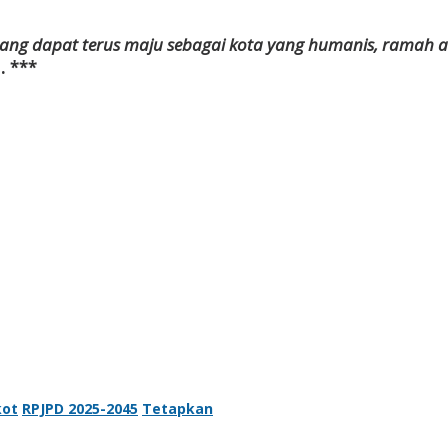
ang dapat terus maju sebagai kota yang humanis, ramah 
 ***
ot
RPJPD 2025-2045
Tetapkan