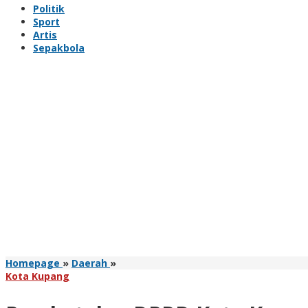
Politik
Sport
Artis
Sepakbola
Pemkot
Homepage
»
Daerah
»
dan
Kota Kupang
DPRD
Kota