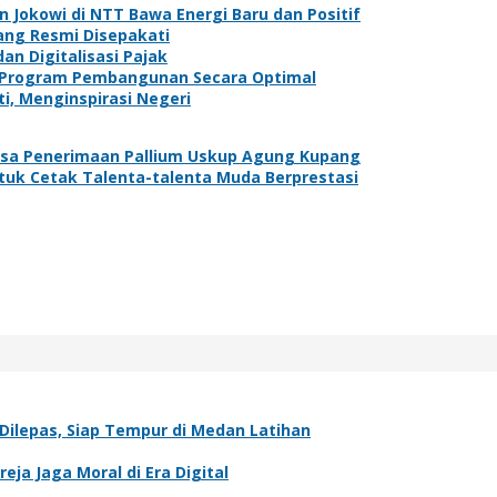
n Jokowi di NTT Bawa Energi Baru dan Positif
ang Resmi Disepakati
 Digitalisasi Pajak
 Program Pembangunan Secara Optimal
i, Menginspirasi Negeri
sa Penerimaan Pallium Uskup Agung Kupang
uk Cetak Talenta-talenta Muda Berprestasi
Dilepas, Siap Tempur di Medan Latihan
ja Jaga Moral di Era Digital