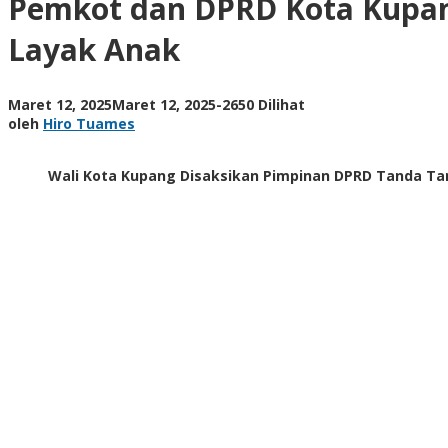
Pemkot dan DPRD Kota Kupang
Kupang
Tetapkan
Layak Anak
Dua
Perda
Strategis:
oleh
Maret 12, 2025
Maret 12, 2025
-
2650 Dilihat
RPJPD
Hiro
oleh
Hiro Tuames
2025-
Tuames
2045
dan
Wali Kota Kupang Disaksikan Pimpinan DPRD Tanda Ta
Kota
Layak
Anak