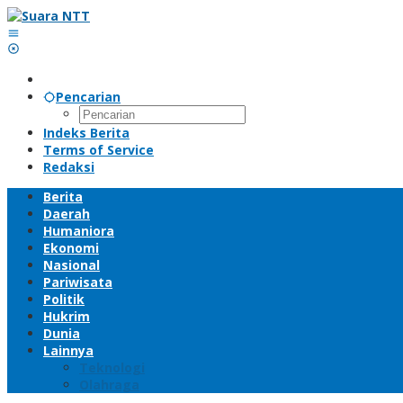
Lewati
ke
konten
Pencarian
Indeks Berita
Terms of Service
Redaksi
Berita
Daerah
Humaniora
Ekonomi
Nasional
Pariwisata
Politik
Hukrim
Dunia
Lainnya
Teknologi
Olahraga