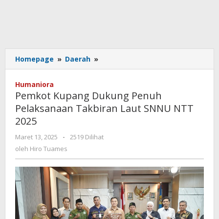
Pemkot
Homepage
»
Daerah
»
Kupang
Dukung
Humaniora
Penuh
Pemkot Kupang Dukung Penuh
Pelaksanaan
Pelaksanaan Takbiran Laut SNNU NTT
Takbiran
2025
Laut
SNNU
oleh
Maret 13, 2025
-
2519 Dilihat
NTT
Hiro
oleh
Hiro Tuames
2025
Tuames