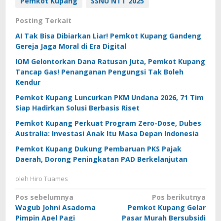
Pemkot Kupang
SSNU NTT 2025
Posting Terkait
AI Tak Bisa Dibiarkan Liar! Pemkot Kupang Gandeng
Gereja Jaga Moral di Era Digital
IOM Gelontorkan Dana Ratusan Juta, Pemkot Kupang
Tancap Gas! Penanganan Pengungsi Tak Boleh
Kendur
Pemkot Kupang Luncurkan PKM Undana 2026, 71 Tim
Siap Hadirkan Solusi Berbasis Riset
Pemkot Kupang Perkuat Program Zero-Dose, Dubes
Australia: Investasi Anak Itu Masa Depan Indonesia
Pemkot Kupang Dukung Pembaruan PKS Pajak
Daerah, Dorong Peningkatan PAD Berkelanjutan
oleh
Hiro Tuames
Navigasi
Pos sebelumnya
Pos berikutnya
Wagub Johni Asadoma
Pemkot Kupang Gelar
pos
Pimpin Apel Pagi
Pasar Murah Bersubsidi