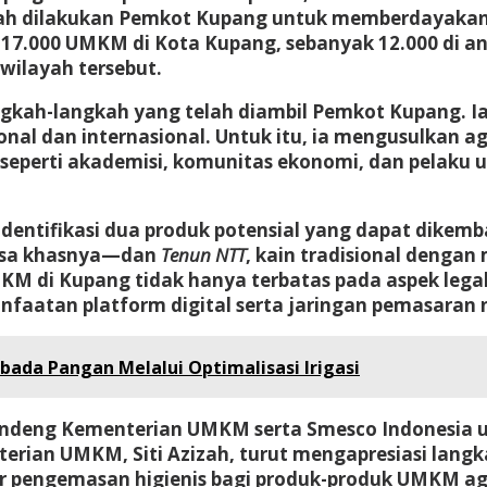
elah dilakukan Pemkot Kupang untuk memberdayak
l 17.000 UMKM di Kota Kupang, sebanyak 12.000 di 
 wilayah tersebut.
ah-langkah yang telah diambil Pemkot Kupang. Ia
nal dan internasional. Untuk itu, ia mengusulkan ag
seperti akademisi, komunitas ekonomi, dan pelaku
entifikasi dua produk potensial yang dapat dikemba
rasa khasnya—dan
Tenun NTT
, kain tradisional dengan 
di Kupang tidak hanya terbatas pada aspek legalit
nfaatan platform digital serta jaringan pemasaran 
da Pangan Melalui Optimalisasi Irigasi
andeng Kementerian UMKM serta Smesco Indonesia 
terian UMKM, Siti Azizah, turut mengapresiasi la
pengemasan higienis bagi produk-produk UMKM agar 