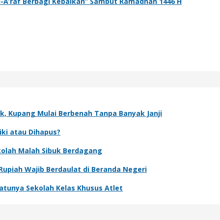
Al-A’raf Berbagi Kebaikan” Sambut Ramadhan 1446 H
k, Kupang Mulai Berbenah Tanpa Banyak Janji
iki atau Dihapus?
olah Malah Sibuk Berdagang
upiah Wajib Berdaulat di Beranda Negeri
atunya Sekolah Kelas Khusus Atlet