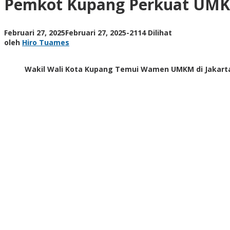
Pemkot Kupang Perkuat UMK
Wawali
Temui
Wamen
oleh
Februari 27, 2025
Februari 27, 2025
-
2114 Dilihat
UMKM
Hiro
oleh
Hiro Tuames
di
Tuames
Jakarta
Wakil Wali Kota Kupang Temui Wamen UMKM di Jakarta