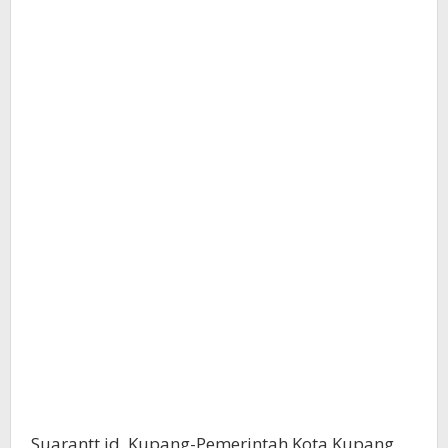
untuk
Masa
Depan
Suarantt.id, Kupang-Pemerintah Kota Kupang