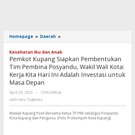
Pemkot
Homepage
»
Daerah
»
Kupang
Siapkan
Kesehatan Ibu dan Anak
Pembentukan
Pemkot Kupang Siapkan Pembentukan
Tim
Tim Pembina Posyandu, Wakil Wali Kota:
Pembina
Kerja Kita Hari Ini Adalah Investasi untuk
Posyandu,
Wakil
Masa Depan
Wali
oleh
April 30, 2025
-
1256 Dilihat
Kota:
Hiro
Kerja
oleh
Hiro Tu@mes
Tu@mes
Kita
Hari
Wawali Kupang Pose Bersama Ketua TP PKK sekaligus Posyandu
Ini
Kota Kupang dan Pengurus. (Foto Prokompim Kota Kupang)
Adalah
Investasi