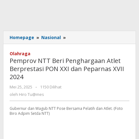
Pemprov
Homepage
»
Nasional
»
NTT
Beri
Olahraga
Penghargaan
Pemprov NTT Beri Penghargaan Atlet
Atlet
Berprestasi PON XXI dan Peparnas XVII
Berprestasi
2024
PON
XXI
oleh
Mei 25, 2025
-
1150 Dilihat
dan
Hiro
oleh
Hiro Tu@mes
Peparnas
Tu@mes
XVII
2024
Gubernur dan Wagub NTT Pose Bersama Pelatih dan Atlet. (Foto
Biro Adpim Setda NTT)