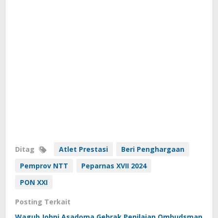
Ditag
Atlet Prestasi
Beri Penghargaan
Pemprov NTT
Peparnas XVII 2024
PON XXI
Posting Terkait
Wagub Johni Asadoma Gebrak Penilaian Ombudsman