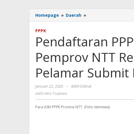
Pendaftaran
Homepage
»
Daerah
»
PPPK
2024
PPPK
Tahap
Pendaftaran PPP
II
Pemprov
Pemprov NTT Res
NTT
Resmi
Ditutup,
Pelamar Submit 
6.678
Pelamar
Submit
oleh
Januari 22, 2025
-
4069 Dilihat
Berkas
Hiro
oleh
Hiro Tuames
Tuames
Para ASN PPPK Provinsi NTT. (Foto Istimewa)