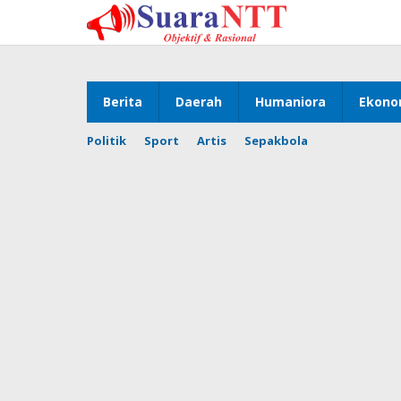
Lewati
ke
konten
Berita
Daerah
Humaniora
Ekono
Politik
Sport
Artis
Sepakbola