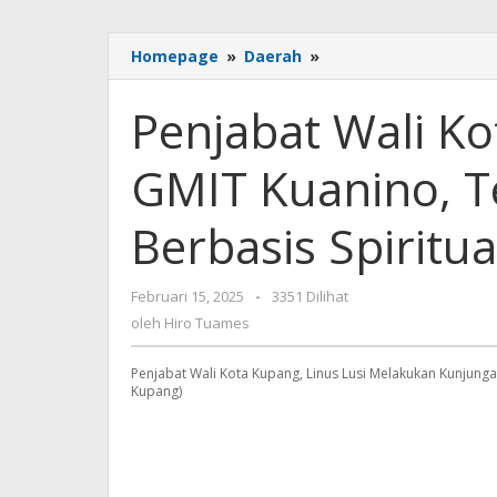
Penjabat
Homepage
»
Daerah
»
Wali
Kota
Penjabat Wali K
Kupang
Kunjungi
GMIT Kuanino, T
SD
GMIT
Kuanino,
Berbasis Spiritua
Tekankan
Pendidikan
Berbasis
oleh
Februari 15, 2025
-
3351 Dilihat
Spiritualitas
Hiro
oleh
Hiro Tuames
Tuames
Penjabat Wali Kota Kupang, Linus Lusi Melakukan Kunjung
Kupang)