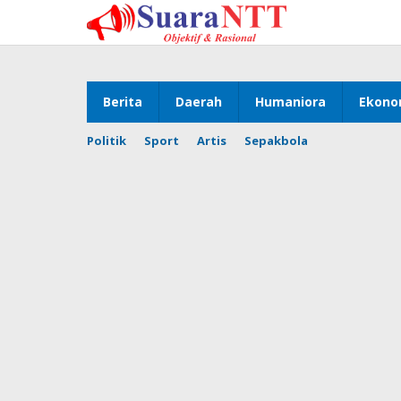
Lewati
ke
konten
Berita
Daerah
Humaniora
Ekono
Politik
Sport
Artis
Sepakbola