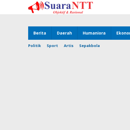
Lewati
ke
konten
Berita
Daerah
Humaniora
Ekono
Politik
Sport
Artis
Sepakbola