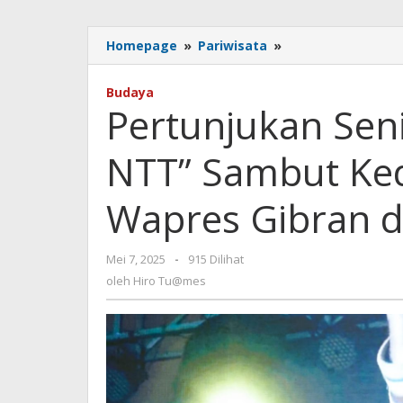
Pertunjukan
Homepage
»
Pariwisata
»
Seni
Budaya
Budaya
“Ayo
Pertunjukan Sen
Bangun
NTT”
NTT” Sambut Ke
Sambut
Kedatangan
Perdana
Wapres Gibran d
Wapres
Gibran
di
oleh
Mei 7, 2025
-
915 Dilihat
Kota
Hiro
oleh
Hiro Tu@mes
Kupang
Tu@mes