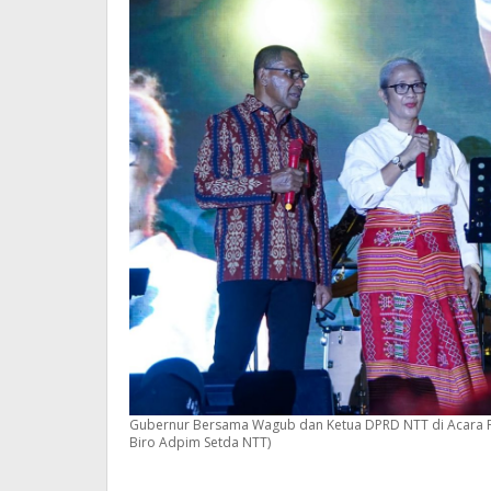
Gubernur Bersama Wagub dan Ketua DPRD NTT di Acara Pe
Biro Adpim Setda NTT)